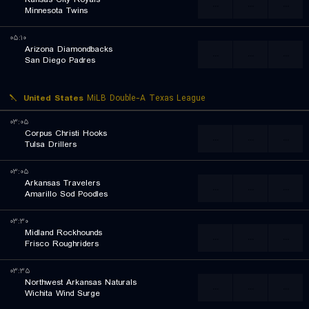
...
...
...
Minnesota Twins
۰۵:۱۰
Arizona Diamondbacks
...
...
...
San Diego Padres
United States
MiLB Double-A Texas League
۰۳:۰۵
Corpus Christi Hooks
...
...
...
Tulsa Drillers
۰۳:۰۵
Arkansas Travelers
...
...
...
Amarillo Sod Poodles
۰۳:۳۰
Midland Rockhounds
...
...
...
Frisco Roughriders
۰۳:۳۵
Northwest Arkansas Naturals
...
...
...
Wichita Wind Surge