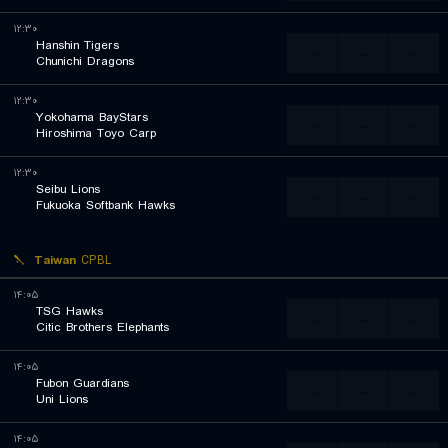
۱۲:۳۰
Hanshin Tigers
...
...
...
Chunichi Dragons
۱۲:۳۰
Yokohama BayStars
...
...
...
Hiroshima Toyo Carp
۱۲:۳۰
Seibu Lions
...
...
...
Fukuoka Softbank Hawks
Taiwan
CPBL
۱۴:۰۵
TSG Hawks
...
...
...
Citic Brothers Elephants
۱۴:۰۵
Fubon Guardians
...
...
...
Uni Lions
۱۴:۰۵