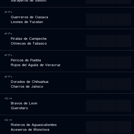
Saraperos de Saltillo
۰۴:۳۰
Guerreros de Oaxaca
...
...
...
Leones de Yucatan
۰۴:۳۰
Piratas de Campeche
...
...
...
Olmecas de Tabasco
۰۴:۳۰
Pericos de Puebla
...
...
...
Rojos del Aguila de Veracruz
۰۴:۳۰
Dorados de Chihuahua
...
...
...
Charros de Jalisco
۰۵:۰۰
Bravos de Leon
...
...
...
Queretaro
۰۵:۰۰
Rieleros de Aguascalientes
...
...
...
Aceseros de Monclova