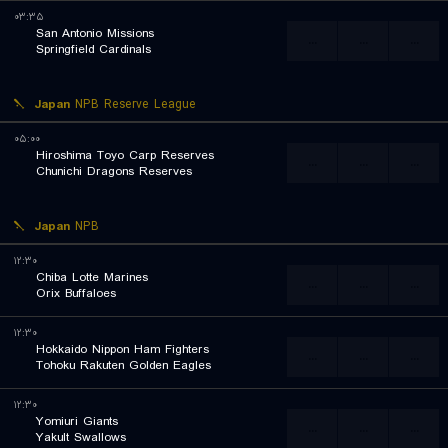
۰۳:۳۵
San Antonio Missions
...
...
...
Springfield Cardinals
Japan
NPB Reserve League
۰۵:۰۰
Hiroshima Toyo Carp Reserves
...
...
...
Chunichi Dragons Reserves
Japan
NPB
۱۲:۳۰
Chiba Lotte Marines
...
...
...
Orix Buffaloes
۱۲:۳۰
Hokkaido Nippon Ham Fighters
...
...
...
Tohoku Rakuten Golden Eagles
۱۲:۳۰
Yomiuri Giants
...
...
...
Yakult Swallows