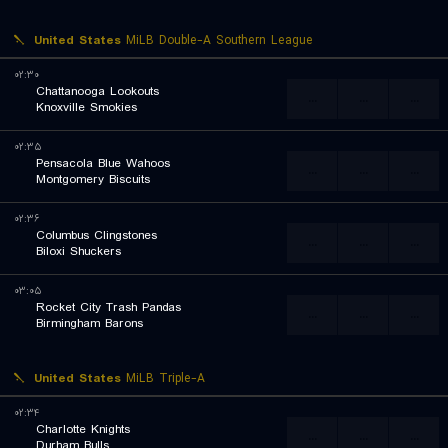
United States
MiLB Double-A Southern League
۰۲:۳۰
Chattanooga Lookouts
...
...
...
Knoxville Smokies
۰۲:۳۵
Pensacola Blue Wahoos
...
...
...
Montgomery Biscuits
۰۲:۳۶
Columbus Clingstones
...
...
...
Biloxi Shuckers
۰۳:۰۵
Rocket City Trash Pandas
...
...
...
Birmingham Barons
United States
MiLB Triple-A
۰۲:۳۴
Charlotte Knights
...
...
...
Durham Bulls