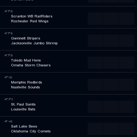
۰۲:۳۵
Scranton WB RailRiders
...
...
...
Rochester Red Wings
۰۲:۳۵
Gwinnett Stripers
...
...
...
Jacksonville Jumbo Shrimp
۰۲:۳۵
Toledo Mud Hens
...
...
...
Omaha Storm Chasers
۰۳:۱۵
Memphis Redbirds
...
...
...
Nashville Sounds
۰۳:۳۷
St. Paul Saints
...
...
...
Louisville Bats
۰۴:۰۵
Salt Lake Bees
...
...
...
Oklahoma City Comets