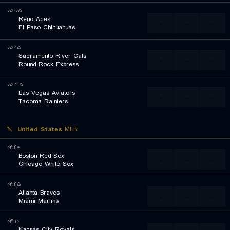
۰۵:۰۵
Reno Aces
...
...
...
El Paso Chihuahuas
۰۵:۱۵
Sacramento River Cats
...
...
...
Round Rock Express
۰۵:۳۵
Las Vegas Aviators
...
...
...
Tacoma Rainiers
United States
MLB
۰۲:۴۰
Boston Red Sox
...
...
...
Chicago White Sox
۰۲:۴۵
Atlanta Braves
...
...
...
Miami Marlins
۰۳:۱۰
Kansas City Royals