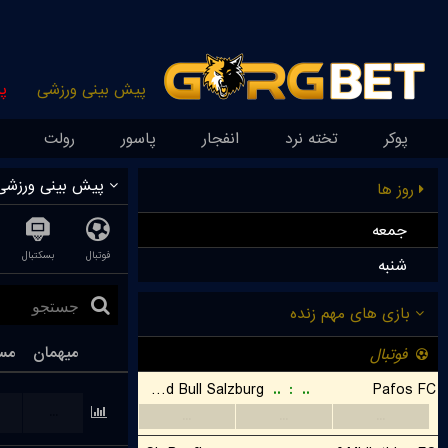
پیش بینی ورزشی
پ
پوکر
تخته نرد
انفجار
پاسور
رولت
پیش بینی ورزشی
روز ها
جمعه
فوتبال
بسکتبال
شنبه
میهمان
مس
...