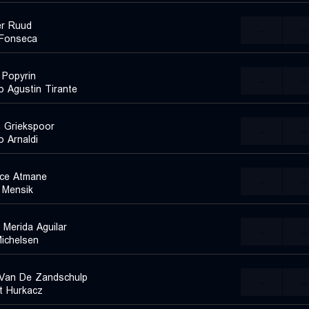
r Ruud
...
...
Fonseca
 Popyrin
...
...
o Agustin Tirante
n Griekspoor
...
...
o Arnaldi
ce Atmane
...
...
 Mensik
 Merida Aguilar
...
...
Michelsen
 Van De Zandschulp
...
...
t Hurkacz