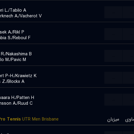
ri L./Tabilo A.
...
...
rknech A./Vacherot V.
sek A./Rikl P.
...
...
ia S./Reboul F.
R./Nakashima B.
...
...
lo M./Pavic M.
rt P-H./Krawietz K.
...
...
 Z./Blockx A.
vaara H./Patten H.
...
...
nsson A./Ruud C.
ro Tennis
UTR Men Brisbane
میزبان
اوی