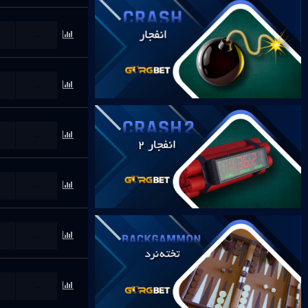
...
...
...
...
...
...