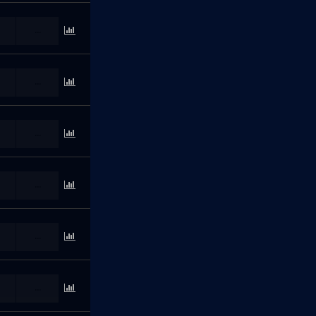
...
...
...
...
...
...