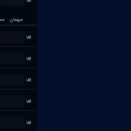
...
میهمان
مس
...
...
...
...
...