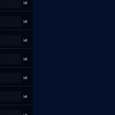
...
...
...
...
...
...