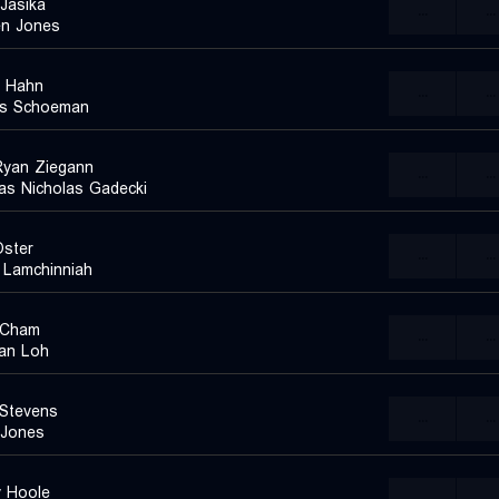
Jasika
...
...
n Jones
 Hahn
...
...
s Schoeman
yan Ziegann
...
...
s Nicholas Gadecki
ster
...
...
 Lamchinniah
h Cham
...
...
an Loh
Stevens
...
...
 Jones
 Hoole