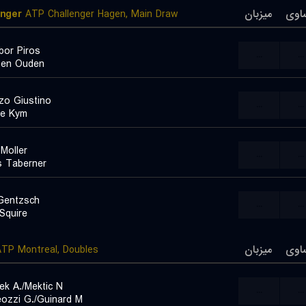
enger
ATP Challenger Hagen, Main Draw
میزبان
اوی
or Piros
...
...
Den Ouden
zo Giustino
...
...
e Kym
Moller
...
...
s Taberner
Gentzsch
...
...
Squire
TP Montreal, Doubles
میزبان
اوی
cek A./Mektic N.
...
...
ozzi G./Guinard M.