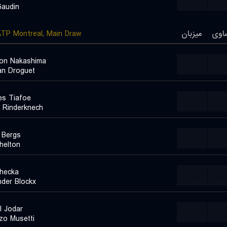
...
...
Gaudin
TP Montreal, Main Draw
میزبان
اوی
on Nakashima
...
...
an Droguet
es Tiafoe
...
...
r Rinderknech
 Bergs
...
...
helton
ehecka
...
...
nder Blockx
l Jodar
...
...
zo Musetti