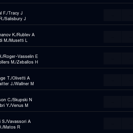
l F./Tracy J.
...
...
./Salisbury J.
anov K./Rublev A.
...
...
di M./Musetti L.
./Roger-Vasselin E.
...
...
llers M./Zeballos H.
ge T./Olivetti A.
...
...
itter J./Wallner M.
son C./Skupski N.
...
...
ri Y./Venus M.
li S./Vavassori A.
...
...
./Matos R.