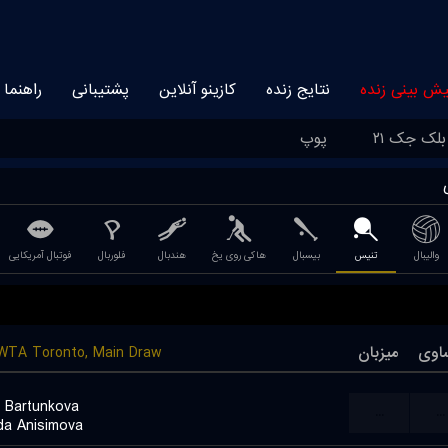
یش بینی زنده
نتایج زنده
کازینو آنلاین
پشتیبانی
راهنما
بلک جک ۲۱
پوپ
والیبال
تنیس
بیسبال
هاکی روی یخ
هندبال
فلوربال
فوتبال آمریکایی
TA Toronto, Main Draw
میزبان
اوی
a Bartunkova
...
...
a Anisimova