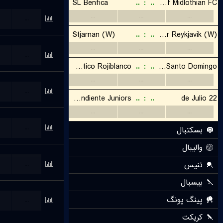
...
...
...
...
...
...