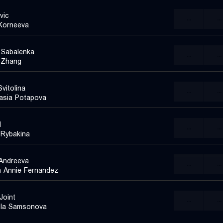
vic
...
...
 Korneeva
 Sabalenka
...
...
 Zhang
Svitolina
...
...
asia Potapova
I
...
...
 Rybakina
 Andreeva
...
...
h Annie Fernandez
Joint
...
...
ila Samsonova