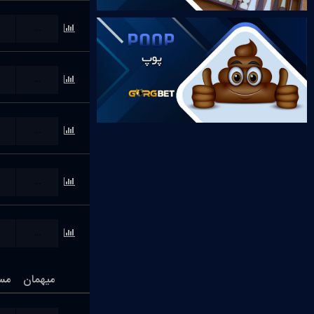
...
...
...
...
...
میهمان
مس