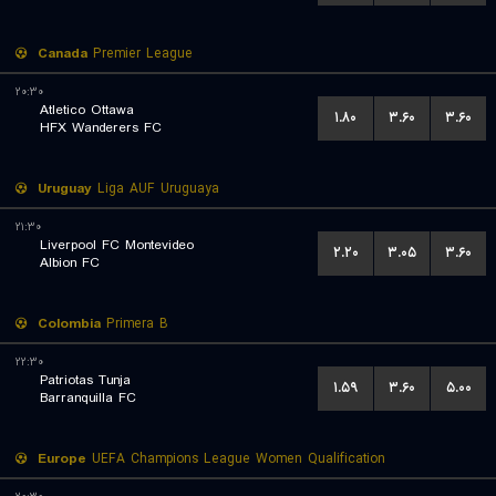
Canada
Premier League
۲۰:۳۰
Atletico Ottawa
۱.۸۰
۳.۶۰
۳.۶۰
HFX Wanderers FC
Uruguay
Liga AUF Uruguaya
۲۱:۳۰
Liverpool FC Montevideo
۲.۲۰
۳.۰۵
۳.۶۰
Albion FC
Colombia
Primera B
۲۲:۳۰
Patriotas Tunja
۱.۵۹
۳.۶۰
۵.۰۰
Barranquilla FC
Europe
UEFA Champions League Women Qualification