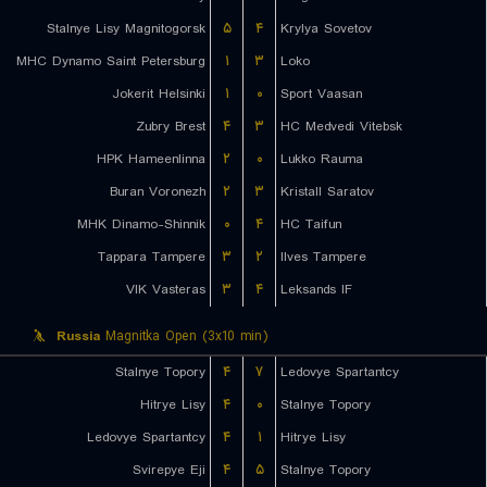
Stalnye Lisy Magnitogorsk
۵
۴
Krylya Sovetov
MHC Dynamo Saint Petersburg
۱
۳
Loko
Jokerit Helsinki
۱
۰
Sport Vaasan
Zubry Brest
۴
۳
HC Medvedi Vitebsk
HPK Hameenlinna
۲
۰
Lukko Rauma
Buran Voronezh
۲
۳
Kristall Saratov
MHK Dinamo-Shinnik
۰
۴
HC Taifun
Tappara Tampere
۳
۲
Ilves Tampere
VIK Vasteras
۳
۴
Leksands IF
Russia
Magnitka Open (3x10 min)
Stalnye Topory
۴
۷
Ledovye Spartantcy
Hitrye Lisy
۴
۰
Stalnye Topory
Ledovye Spartantcy
۴
۱
Hitrye Lisy
Svirepye Eji
۴
۵
Stalnye Topory