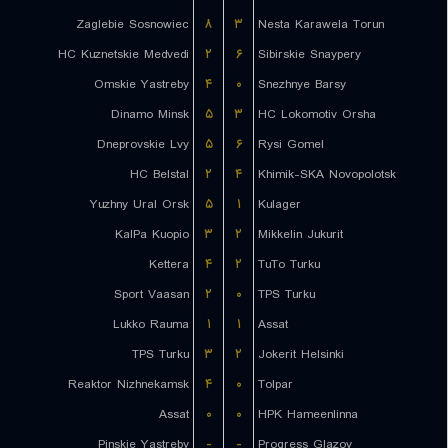
Zaglebie Sosnowiec
۸
۳
Nesta Karawela Torun
HC Kuznetskie Medvedi
۲
۶
Sibirskie Snaypery
Omskie Yastreby
۴
۰
Snezhnye Barsy
Dinamo Minsk
۵
۳
HC Lokomotiv Orsha
Dneprovskie Lvy
۵
۶
Rysi Gomel
HC Belstal
۲
۴
Khimik-SKA Novopolotsk
Yuzhny Ural Orsk
۵
۱
Kulager
KalPa Kuopio
۳
۲
Mikkelin Jukurit
Kettera
۴
۲
TuTo Turku
Sport Vaasan
۲
۰
TPS Turku
Lukko Rauma
۱
۱
Assat
TPS Turku
۳
۲
Jokerit Helsinki
Reaktor Nizhnekamsk
۴
۰
Tolpar
Assat
۰
۰
HPK Hameenlinna
Pinskie Yastreby
-
-
Progress Glazov