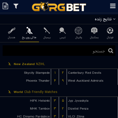
نتایج زنده
فوتبال
بسکتبال
والیبال
تنیس
بیسبال
هاکی روی یخ
هندبال
New Zealand
NZIHL
Skycity Stampede
۱
۲
Canterbury Red Devils
Phoenix Thunder
۴
۹
West Auckland Admirals
World
Club Friendly Matches
HIFK Helsinki
۳
۵
Jyp Jyvaskyla
MHK Tambov
۳
۲
Dizelist Penza
HC Dinamo Pardubice
۳
۲
VLCI Zilina