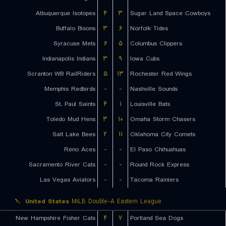
Albuquerque Isotopes
۴
۳
Sugar Land Space Cowboys
Buffalo Bisons
۳
۶
Norfolk Tides
Syracuse Mets
۶
۵
Columbus Clippers
Indianapolis Indians
۳
۹
Iowa Cubs
Scranton WB RailRiders
۵
۱۳
Rochester Red Wings
Memphis Redbirds
-
-
Nashville Sounds
St. Paul Saints
۴
۱
Louisville Bats
Toledo Mud Hens
۳
۱۰
Omaha Storm Chasers
Salt Lake Bees
۲
۱۱
Oklahoma City Comets
Reno Aces
-
-
El Paso Chihuahuas
Sacramento River Cats
-
-
Round Rock Express
Las Vegas Aviators
-
-
Tacoma Rainiers
United States
MiLB Double-A Eastern League
New Hampshire Fisher Cats
۴
۷
Portland Sea Dogs