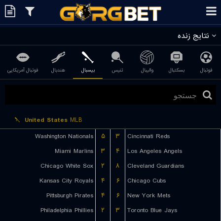
نتایج زنده
فوتبال
بسکتبال
والیبال
تنیس
بیسبال
هندبال
فوتبال آمریکایی
United States
MLB
Washington Nationals
۵
۳
Cincinnati Reds
Miami Marlins
۳
۴
Los Angeles Angels
Chicago White Sox
۲
۸
Cleveland Guardians
Kansas City Royals
۴
۶
Chicago Cubs
Pittsburgh Pirates
۴
۶
New York Mets
Philadelphia Phillies
۲
۳
Toronto Blue Jays