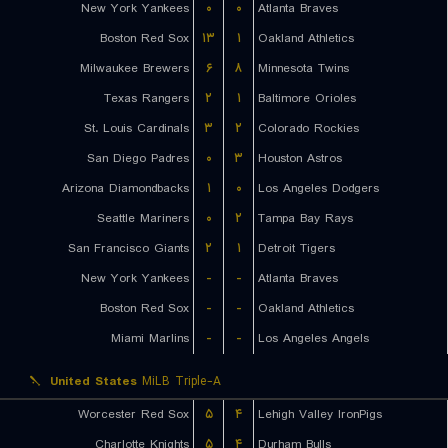
New York Yankees
۰
۰
Atlanta Braves
Boston Red Sox
۱۳
۱
Oakland Athletics
Milwaukee Brewers
۶
۸
Minnesota Twins
Texas Rangers
۲
۱
Baltimore Orioles
St. Louis Cardinals
۳
۲
Colorado Rockies
San Diego Padres
۰
۳
Houston Astros
Arizona Diamondbacks
۱
۰
Los Angeles Dodgers
Seattle Mariners
۰
۲
Tampa Bay Rays
San Francisco Giants
۲
۱
Detroit Tigers
New York Yankees
-
-
Atlanta Braves
Boston Red Sox
-
-
Oakland Athletics
Miami Marlins
-
-
Los Angeles Angels
United States
MiLB Triple-A
Worcester Red Sox
۵
۴
Lehigh Valley IronPigs
Charlotte Knights
۵
۴
Durham Bulls