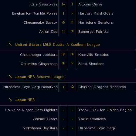
Erie Seawolves
۱۰
۱
Altoona Curve
Binghamton Rumble Ponies
۱
۰
Hartford Yard Goats
Chesapeake Baysox
۵
۲
Harrisburg Senators
Akron Zips
۱۱
۴
Somerset Patriots
United States
MiLB Double-A Southern League
Chattanooga Lookouts
۱۳
۴
Knoxville Smokies
Columbus Clingstones
۴
۲
Biloxi Shuckers
Japan
NPB Reserve League
Hiroshima Toyo Carp Reserves
۰
۵
Chunichi Dragons Reserves
Japan
NPB
Hokkaido Nippon Ham Fighters
-
-
Tohoku Rakuten Golden Eagles
Yomiuri Giants
-
-
Yakult Swallows
Yokohama BayStars
-
-
Hiroshima Toyo Carp