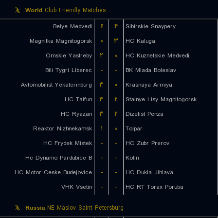
World
Club Friendly Matches
Belye Medvedi
۶
۴
Sibirskie Snaypery
Magnitka Magnitogorsk
۰
۳
HC Kaluga
Omskie Yastreby
۲
۰
HC Kuznetskie Medvedi
Bili Tygri Liberec
-
-
BK Mlada Boleslav
Avtomobilist Yekaterinburg
۳
۰
Krasnaya Armiya
HC Taifun
۳
۲
Stalnye Lisy Magnitogorsk
HC Ryazan
۳
۲
Dizelist Penza
Reaktor Nizhnekamsk
۱
۰
Tolpar
HC Frydek Mistek
-
-
HC Zubr Prerov
Hc Dynamo Pardubice B
-
-
Kolin
HC Motor Ceske Budejovice
-
-
HC Dukla Jihlava
VHK Vsetin
-
-
HC RT Torax Poruba
Russia
NE Maslov Saint-Petersburg