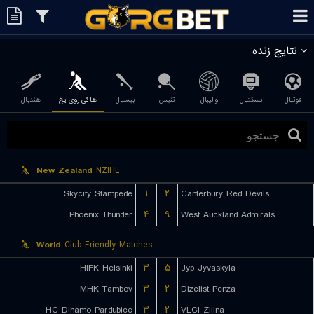
نتایج زنده
فوتبال
بسکتبال
والیبال
تنیس
بیسبال
هاکی روی یخ
هندبال
New Zealand
NZIHL
Skycity Stampede
۱
۲
Canterbury Red Devils
Phoenix Thunder
۴
۹
West Auckland Admirals
World
Club Friendly Matches
HIFK Helsinki
۳
۵
Jyp Jyvaskyla
MHK Tambov
۳
۲
Dizelist Penza
HC Dinamo Pardubice
۳
۲
VLCI Zilina