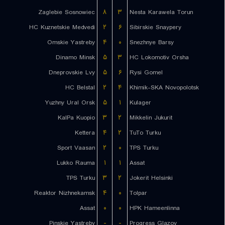
Zaglebie Sosnowiec
۸
۳
Nesta Karawela Torun
HC Kuznetskie Medvedi
۲
۶
Sibirskie Snaypery
Omskie Yastreby
۴
۰
Snezhnye Barsy
Dinamo Minsk
۵
۳
HC Lokomotiv Orsha
Dneprovskie Lvy
۵
۶
Rysi Gomel
HC Belstal
۲
۴
Khimik-SKA Novopolotsk
Yuzhny Ural Orsk
۵
۱
Kulager
KalPa Kuopio
۳
۲
Mikkelin Jukurit
Kettera
۴
۲
TuTo Turku
Sport Vaasan
۲
۰
TPS Turku
Lukko Rauma
۱
۱
Assat
TPS Turku
۳
۲
Jokerit Helsinki
Reaktor Nizhnekamsk
۴
۰
Tolpar
Assat
۰
۰
HPK Hameenlinna
Pinskie Yastreby
-
-
Progress Glazov