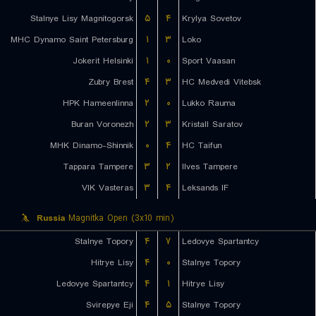
Stalnye Lisy Magnitogorsk
۵
۴
Krylya Sovetov
MHC Dynamo Saint Petersburg
۱
۳
Loko
Jokerit Helsinki
۱
۰
Sport Vaasan
Zubry Brest
۴
۳
HC Medvedi Vitebsk
HPK Hameenlinna
۲
۰
Lukko Rauma
Buran Voronezh
۲
۳
Kristall Saratov
MHK Dinamo-Shinnik
۰
۴
HC Taifun
Tappara Tampere
۳
۲
Ilves Tampere
VIK Vasteras
۳
۴
Leksands IF
Russia
Magnitka Open (3x10 min)
Stalnye Topory
۴
۷
Ledovye Spartantcy
Hitrye Lisy
۴
۰
Stalnye Topory
Ledovye Spartantcy
۴
۱
Hitrye Lisy
Svirepye Eji
۴
۵
Stalnye Topory