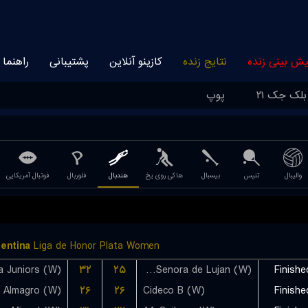
یش بینی زنده
نتایج زنده
کازینو آنلاین
پشتیبانی
راهنما
بلک جک ۲۱
پوپ
والیبال
تنیس
بیسبال
هاکی روی یخ
هندبال
فلوربال
فوتبال آمریکایی
entina
Liga de Honor Plata Women
a Juniors (W)
۳۲
۲۵
Nuestra Senora de Lujan (W)
Finishe
۲۶
۲۶
Cideco B (W)
Finishe