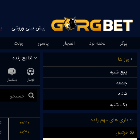
پیش بینی ورزشی
پ
پوکر
تخته نرد
انفجار
پاسور
رولت
نتایج زنده
روز ها
پنج شنبه
فوتبال
بسکتبال
جمعه
شنبه
یک شنبه
d
۰۰:۳۰
d
۰۰:۳۰