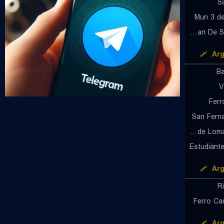
S
Mun 3 d
Huracan De San Justo (W)
Arg
Ba
V
Ferr
San Fern
SAG de Lomas de Zamora
Estudiante
Arg
R
Ferro Ca
Arg