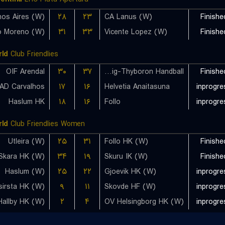
۲۸
۲۳
CA Lanus (W)
Finishe
۳۱
۳۳
Vicente Lopez (W)
Finishe
ld
Club Friendlies
OIF Arendal
۳۰
۳۷
Lemvig-Thyboron Handball
Finishe
AD Carvalhos
۱۷
۱۶
Helvetia Anaitasuna
inprogre
Haslum HK
۱۸
۱۶
Follo
inprogre
ld
Club Friendlies Women
Utleira (W)
۲۵
۳۱
Follo HK (W)
Finishe
Skara HK (W)
۳۴
۱۹
Skuru IK (W)
Finishe
Haslum (W)
۲۵
۲۲
Gjoevik HK (W)
inprogre
sirsta HK (W)
۹
۱۱
Skovde HF (W)
inprogre
Hallby HK (W)
۲
۴
OV Helsingborg HK (W)
inprogre