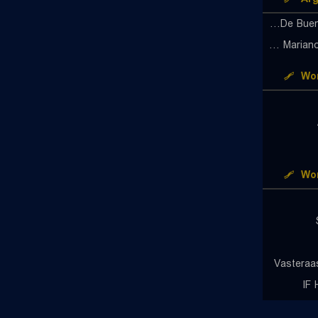
Universidad De Buenos Aires (W)
CID Mariano Moreno (W)
Wor
Wor
Vasteraa
IF 