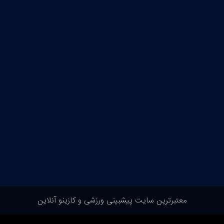
معتبرترین سایت پیشبینی ورزشی و کازینو آنلاین