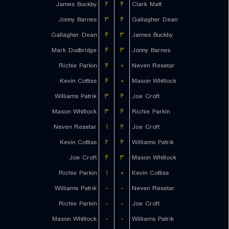
James Buckby
۲
۴
Clark Matt
Jonny Barnes
۳
۴
Gallagher Dean
Gallagher Dean
۴
۳
James Buckby
Mark Dudbridge
۴
۳
Jonny Barnes
Richie Parkin
۴
۰
Neven Resetar
Kevin Cottiss
۴
۰
Mason Whitlock
Williams Patrik
۳
۴
Joe Croft
Mason Whitlock
۳
۴
Richie Parkin
Neven Resetar
۱
۴
Joe Croft
Kevin Cottiss
۲
۴
Williams Patrik
Joe Croft
۴
۳
Mason Whitlock
Richie Parkin
۱
۰
Kevin Cottiss
Williams Patrik
-
-
Neven Resetar
Richie Parkin
-
-
Joe Croft
Mason Whitlock
-
-
Williams Patrik