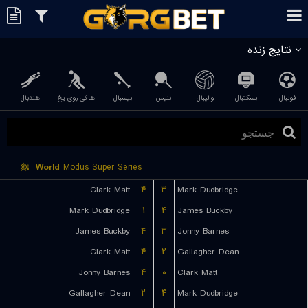
نتایج زنده
فوتبال
بسکتبال
والیبال
تنیس
بیسبال
هاکی روی یخ
هندبال
World
Modus Super Series
Clark Matt
۴
۳
Mark Dudbridge
Mark Dudbridge
۱
۴
James Buckby
James Buckby
۴
۳
Jonny Barnes
Clark Matt
۴
۲
Gallagher Dean
Jonny Barnes
۴
۰
Clark Matt
Gallagher Dean
۲
۴
Mark Dudbridge