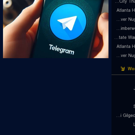
Oklahoma City Thunder (Cyber)
Atlanta 
Denver Nuggets (Cyber)
Minnesota Timberwolves (Cyber)
Golden State Warriors (Cyber)
Atlanta 
Denver Nuggets (Cyber)
Wor
Shai Gilgeous-Alexander