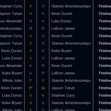
Stephen Curry
۶
۱۱
Giannis Antetokounmpo
Finishe
Jayson Tatum
۱۱
۹
Kevin Durant
Finishe
۱۱
۹
Luka Doncic
Finishe
ntetokounmpo
۱۴
۱۲
LeBron James
Finishe
Stephen Curry
۸
۱۱
Kevin Durant
Finishe
Jayson Tatum
۶
۱۱
Giannis Antetokounmpo
Finishe
Kevin Durant
۶
۱۱
Kobe Bryant
Finishe
Luka Doncic
۹
۱۱
LeBron James
Finishe
۹
۱۲
Kevin Durant
Finishe
Kobe Bryant
۱۰
۱۲
LeBron James
Finishe
NIkola Jokic
۴
۱۱
Giannis Antetokounmpo
Finishe
Kevin Durant
۱۳
۱۵
Jayson Tatum
Finishe
Luka Doncic
۱۱
۹
Stephen Curry
Finishe
Kobe Bryant
۱۱
۸
Giannis Antetokounmpo
Finishe
NIkola Jokic
۷
۱۱
LeBron James
Finishe