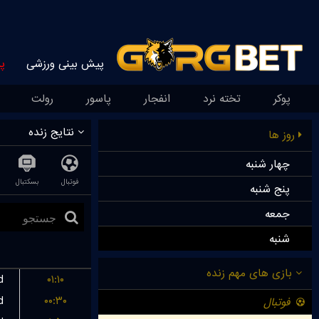
پیش بینی ورزشی
پ
پوکر
تخته نرد
انفجار
پاسور
رولت
نتایج زنده
روز ها
چهار شنبه
فوتبال
بسکتبال
پنج شنبه
جمعه
شنبه
d
۰۱:۱۰
d
۰۰:۳۰