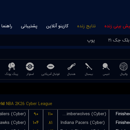
یش بینی زنده
نتایج زنده
کازینو آنلاین
پشتیبانی
راهنما
بلک جک ۲۱
پوپ
والیبال
تنیس
بیسبال
هندبال
فوتبال آمریکایی
اسنوکر
پینگ پونگ
ld
NBA 2K26 Cyber League
۹۰
۱۱۰
Minnesota Timberwolves (Cyber)
Finishe
Hawks (Cyber)
۱۰۴
۸۱
Indiana Pacers (Cyber)
Finishe