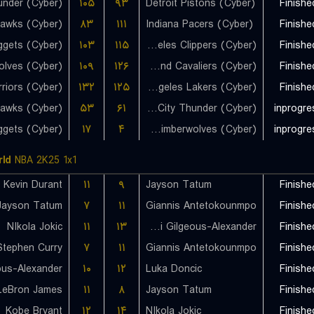
۱۰۵
۹۳
Detroit Pistons (Cyber)
Finishe
Hawks (Cyber)
۸۳
۱۱۱
Indiana Pacers (Cyber)
Finishe
۱۰۳
۱۱۵
Los Angeles Clippers (Cyber)
Finishe
۱۰۹
۱۲۶
Cleveland Cavaliers (Cyber)
Finishe
۱۳۲
۱۲۵
Los Angeles Lakers (Cyber)
Finishe
Hawks (Cyber)
۵۳
۶۱
Oklahoma City Thunder (Cyber)
inprogre
۱۷
۴
Minnesota Timberwolves (Cyber)
inprogre
ld
NBA 2K25 1x1
Kevin Durant
۱۱
۹
Jayson Tatum
Finishe
Jayson Tatum
۷
۱۱
Giannis Antetokounmpo
Finishe
NIkola Jokic
۱۱
۱۳
Shai Gilgeous-Alexander
Finishe
Stephen Curry
۷
۱۱
Giannis Antetokounmpo
Finishe
۱۰
۱۲
Luka Doncic
Finishe
LeBron James
۱۱
۸
Jayson Tatum
Finishe
Kobe Bryant
۱۲
۱۴
NIkola Jokic
Finishe