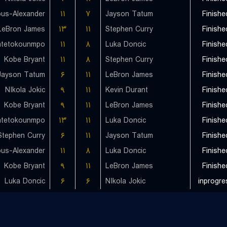
۱۱
۷
Jayson Tatum
Finishe
LeBron James
۱۳
۱۱
Stephen Curry
Finishe
ntetokounmpo
۱۱
۸
Luka Doncic
Finishe
Kobe Bryant
۱۱
۸
Stephen Curry
Finishe
Jayson Tatum
۶
۱۱
LeBron James
Finishe
NIkola Jokic
۹
۱۱
Kevin Durant
Finishe
Kobe Bryant
۹
۱۱
LeBron James
Finishe
ntetokounmpo
۱۳
۱۱
Luka Doncic
Finishe
Stephen Curry
۶
۱۱
Jayson Tatum
Finishe
۱۱
۸
Luka Doncic
Finishe
Kobe Bryant
۹
۱۱
LeBron James
Finishe
Luka Doncic
۶
۶
NIkola Jokic
inprogre