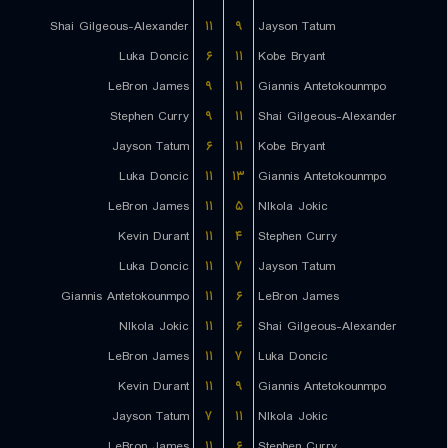
Shai Gilgeous-Alexander
۱۱
۹
Jayson Tatum
Luka Doncic
۶
۱۱
Kobe Bryant
LeBron James
۹
۱۱
Giannis Antetokounmpo
Stephen Curry
۹
۱۱
Shai Gilgeous-Alexander
Jayson Tatum
۶
۱۱
Kobe Bryant
Luka Doncic
۱۱
۱۳
Giannis Antetokounmpo
LeBron James
۱۱
۵
NIkola Jokic
Kevin Durant
۱۱
۴
Stephen Curry
Luka Doncic
۱۱
۷
Jayson Tatum
Giannis Antetokounmpo
۱۱
۶
LeBron James
NIkola Jokic
۱۱
۶
Shai Gilgeous-Alexander
LeBron James
۱۱
۷
Luka Doncic
Kevin Durant
۱۱
۹
Giannis Antetokounmpo
Jayson Tatum
۷
۱۱
NIkola Jokic
LeBron James
۱۱
۶
Stephen Curry