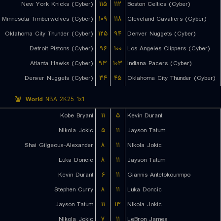
New York Knicks (Cyber)
۱۱۵
۱۱۲
Boston Celtics (Cyber)
Minnesota Timberwolves (Cyber)
۱۰۹
۱۱۸
Cleveland Cavaliers (Cyber)
Oklahoma City Thunder (Cyber)
۱۲۵
۹۴
Denver Nuggets (Cyber)
Detroit Pistons (Cyber)
۹۶
۱۰۰
Los Angeles Clippers (Cyber)
Atlanta Hawks (Cyber)
۹۳
۱۰۳
Indiana Pacers (Cyber)
Denver Nuggets (Cyber)
۳۴
۴۵
Oklahoma City Thunder (Cyber)
World
NBA 2K25 1x1
Kobe Bryant
۱۱
۵
Kevin Durant
NIkola Jokic
۵
۱۱
Jayson Tatum
Shai Gilgeous-Alexander
۸
۱۱
NIkola Jokic
Luka Doncic
۸
۱۱
Jayson Tatum
Kevin Durant
۶
۱۱
Giannis Antetokounmpo
Stephen Curry
۸
۱۱
Luka Doncic
Jayson Tatum
۱۱
۱۳
NIkola Jokic
NIkola Jokic
۷
۱۱
LeBron James