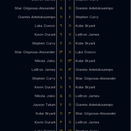
Shai Gilgeous-Alexander
۵
۱۱
Giannis Antetokounmpo
Giannis Antetokounmpo
۱۱
۸
Stephen Curry
Luka Doncic
۹
۱۱
Kobe Bryant
Kevin Durant
۹
۱۱
LeBron James
Stephen Curry
۷
۱۱
Kobe Bryant
Shai Gilgeous-Alexander
۱۳
۱۱
Luka Doncic
NIkola Jokic
۱۱
۱۳
Kobe Bryant
LeBron James
۱۰
۱۲
Giannis Antetokounmpo
Stephen Curry
۹
۱۱
Shai Gilgeous-Alexander
Kevin Durant
۱۱
۹
Kobe Bryant
NIkola Jokic
۵
۱۱
LeBron James
Jayson Tatum
۷
۱۱
Giannis Antetokounmpo
Kobe Bryant
۱۱
۳
Shai Gilgeous-Alexander
Kevin Durant
۴
۱۱
LeBron James