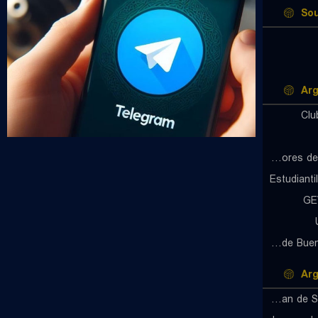
Sou
Arg
Clu
Defensores de Banfield (W)
Estudiant
GE
Glorias de Buenos Aires (W)
Arg
Huracan de San Justo (W)