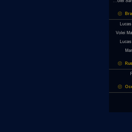
Super Volei Santo Andre U21
Bra
Lucas
Volei Ma
Lucas
Mar
Rus
Oc