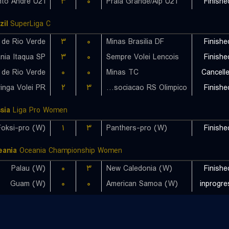
۳
۰
Praia Grande/Alp U21
Finishe
zil
SuperLiga C
 de Rio Verde
۳
۰
Minas Brasilia DF
Finishe
nia Itaqua SP
۳
۰
Sempre Volei Lencois
Finishe
 de Rio Verde
۰
۰
Minas TC
Cancell
inga Volei PR
۲
۳
Associacao RS Olimpico
Finishe
sia
Liga Pro Women
Foksi-pro (W)
۱
۳
Panthers-pro (W)
Finishe
eania
Oceania Championship Women
Palau (W)
۰
۳
New Caledonia (W)
Finishe
Guam (W)
۰
۰
American Samoa (W)
inprogre