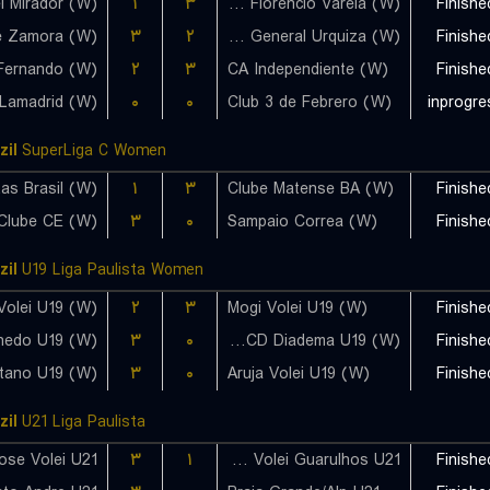
l Mirador (W)
۱
۳
La Patriada Municipio Florencio Varela (W)
Finishe
e Zamora (W)
۳
۲
Circulo General Urquiza (W)
Finishe
Fernando (W)
۲
۳
CA Independiente (W)
Finishe
۰
۰
Club 3 de Febrero (W)
inprogre
zil
SuperLiga C Women
۱
۳
Clube Matense BA (W)
Finishe
Clube CE (W)
۳
۰
Sampaio Correa (W)
Finishe
zil
U19 Liga Paulista Women
۲
۳
Mogi Volei U19 (W)
Finishe
hedo U19 (W)
۳
۰
AD ABCD Diadema U19 (W)
Finishe
stano U19 (W)
۳
۰
Aruja Volei U19 (W)
Finishe
zil
U21 Liga Paulista
ose Volei U21
۳
۱
Vedacit Volei Guarulhos U21
Finishe