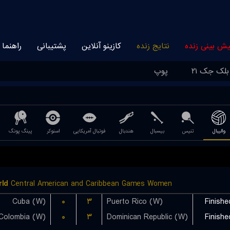
یش بینی زنده
نتایج زنده
کازینو آنلاین
پشتیبانی
راهنما
بلک جک ۲۱
پوپ
والیبال
تنیس
بیسبال
هندبال
فوتبال آمریکایی
اسنوکر
پینگ پونگ
ld
Central American and Caribbean Games Women
Cuba (W)
۰
۳
Puerto Rico (W)
Finishe
Colombia (W)
۰
۳
Dominican Republic (W)
Finishe