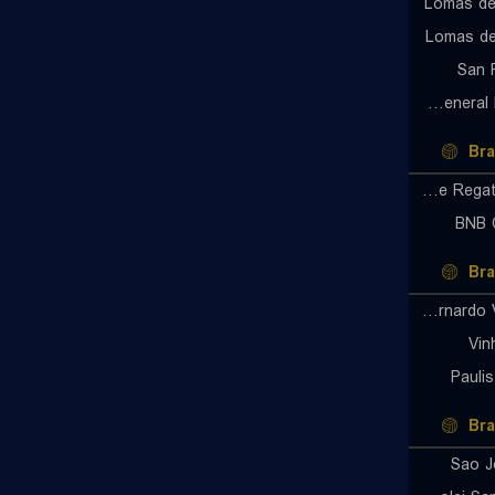
Lomas de
Lomas d
San 
Club Atletico General Lamadrid (W)
Bra
Clube De Regatas Brasil (W)
BNB 
Bra
Sao Bernardo Volei U19 (W)
Vin
Pauli
Bra
Sao J