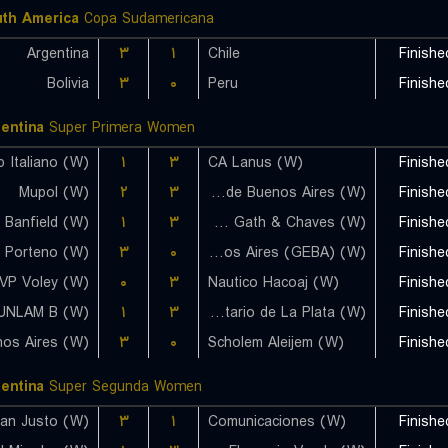
th America
Copa Sudamericana
Argentina
۳
۱
Chile
Finishe
Bolivia
۳
۰
Peru
Finishe
entina
Super Primera Women
b Italiano (W)
۱
۳
CA Lanus (W)
Finishe
Mupol (W)
۲
۳
Ciudad de Buenos Aires (W)
Finishe
۱
۳
Harrods Gath & Chaves (W)
Finishe
il Porteno (W)
۳
۰
Gimnasia y Esgrima de Buenos Aires (GEBA) (W)
Finishe
VP Voley (W)
۰
۳
Nautico Hacoaj (W)
Finishe
UNLAM B (W)
۱
۳
Universitario de La Plata (W)
Finishe
۳
۰
Scholem Aleijem (W)
Finishe
entina
Super Segunda Women
۳
۱
Comunicaciones (W)
Finishe