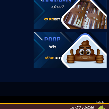
راهنما
بونوس های ویژه
اپلیکیشن گرگ بت