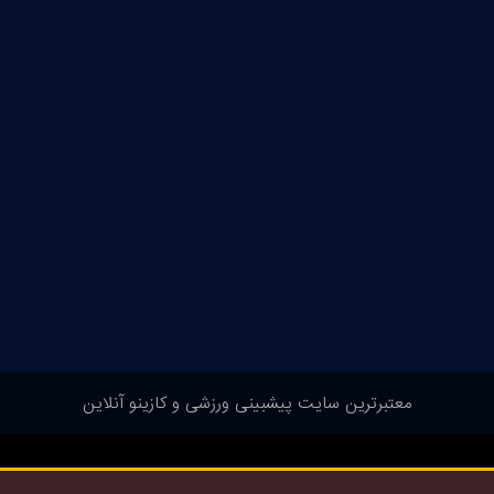
معتبرترین سایت پیشبینی ورزشی و کازینو آنلاین