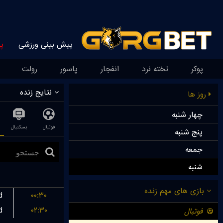
پیش بینی ورزشی
پ
پوکر
تخته نرد
انفجار
پاسور
رولت
نتایج زنده
روز ها
چهار شنبه
فوتبال
بسکتبال
پنج شنبه
جمعه
شنبه
d
۰۰:۳۰
d
۰۲:۳۰