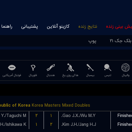
یش بینی زنده
نتایج زنده
کازینو آنلاین
پشتیبانی
راهنما
بلک جک ۲۱
پوپ
والیبال
تنیس
بیسبال
هاکی روی یخ
هندبال
فلوربال
فوتبال آمریکایی
ublic of Korea
Korea Masters Mixed Doubles
۲
۱
Gao J.X./Wu M.Y.
Finishe
./Ishikawa K.
۱
۲
Kim J.H./Jang H.J.
Finishe