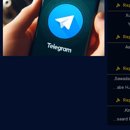
Rep
X
Rep
As
Rep
Sawada 
Kawabe H./Matsukawa K.
Rep
Ki
Aimsaard B./Aimsaard N.