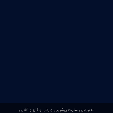
معتبرترین سایت پیشبینی ورزشی و کازینو آنلاین