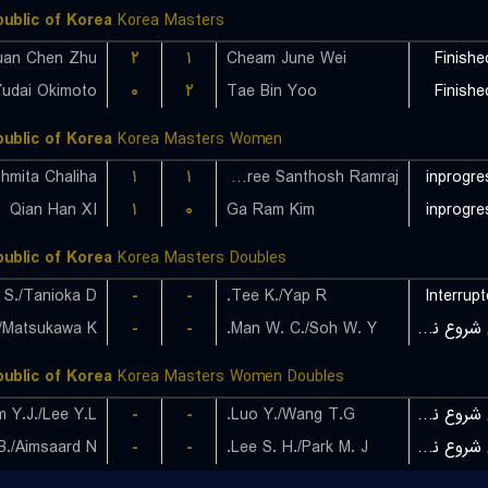
ublic of Korea
Korea Masters
uan Chen Zhu
۲
۱
Cheam June Wei
Finishe
Yudai Okimoto
۰
۲
Tae Bin Yoo
Finishe
ublic of Korea
Korea Masters Women
hmita Chaliha
۱
۱
Rakshitha Sree Santhosh Ramraj
inprogre
Qian Han XI
۱
۰
Ga Ram Kim
inprogre
ublic of Korea
Korea Masters Doubles
S./Tanioka D.
-
-
Tee K./Yap R.
Interrup
بازی شروع نشده است
Man W. C./Soh W. Y.
-
-
ublic of Korea
Korea Masters Women Doubles
بازی شروع نشده است
Luo Y./Wang T.G.
-
-
m Y.J./Lee Y.L.
بازی شروع نشده است
Lee S. H./Park M. J.
-
-