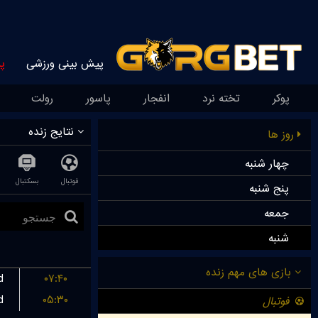
پیش بینی ورزشی
پ
پوکر
تخته نرد
انفجار
پاسور
رولت
نتایج زنده
روز ها
چهار شنبه
فوتبال
بسکتبال
پنج شنبه
جمعه
شنبه
d
۰۷:۴۰
d
۰۵:۳۰