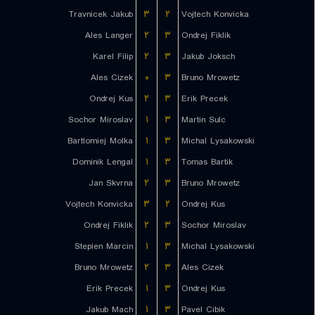
Travnicek Jakub
۳
۲
Vojtech Konvicka
Ales Langer
۲
۳
Ondrej Fiklik
Karel Filip
۲
۳
Jakub Joksch
Ales Cizek
۰
۳
Bruno Mrowetz
Ondrej Kus
۲
۳
Erik Precek
Sochor Miroslav
۱
۳
Martin Sulc
Bartlomiej Molka
۱
۳
Michal Lysakowski
Dominik Lengal
۱
۳
Tomas Bartik
Jan Skvrna
۲
۳
Bruno Mrowetz
Vojtech Konvicka
۳
۲
Ondrej Kus
Ondrej Fiklik
۲
۳
Sochor Miroslav
Stepien Marcin
۱
۳
Michal Lysakowski
Bruno Mrowetz
۲
۳
Ales Cizek
Erik Precek
۱
۳
Ondrej Kus
Jakub Mach
۱
۳
Pavel Cibik