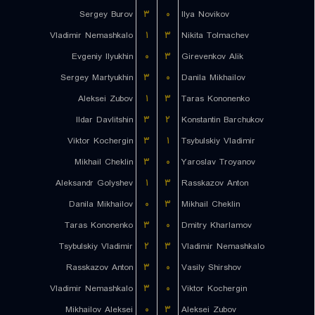
Sergey Burov
۳
۰
Ilya Novikov
Vladimir Nemashkalo
۱
۳
Nikita Tolmachev
Evgeniy Ilyukhin
۰
۳
Girevenkov Alik
Sergey Martyukhin
۳
۰
Danila Mikhailov
Aleksei Zubov
۱
۳
Taras Kononenko
Ildar Davlitshin
۳
۲
Konstantin Barchukov
Viktor Kochergin
۳
۱
Tsybulskiy Vladimir
Mikhail Cheklin
۳
۰
Yaroslav Troyanov
Aleksandr Golyshev
۱
۳
Rasskazov Anton
Danila Mikhailov
۰
۳
Mikhail Cheklin
Taras Kononenko
۳
۰
Dmitry Kharlamov
Tsybulskiy Vladimir
۲
۳
Vladimir Nemashkalo
Rasskazov Anton
۳
۰
Vasily Shirshov
Vladimir Nemashkalo
۳
۰
Viktor Kochergin
Mikhailov Aleksei
۰
۳
Aleksei Zubov