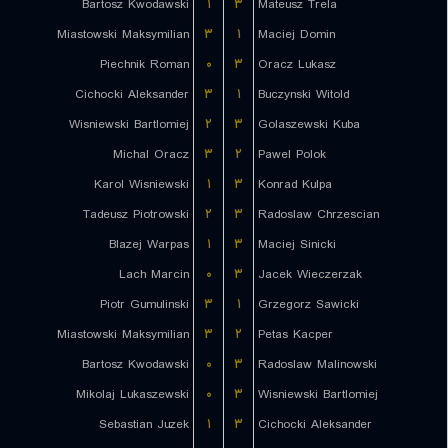
Bartosz Kwodawski
۱
۳
Mateusz Trela
Miastowski Maksymilian
۳
۱
Maciej Domin
Piechnik Roman
۰
۳
Oracz Lukasz
Cichocki Aleksander
۳
۱
Buczynski Witold
Wisniewski Bartlomiej
۲
۳
Golaszewski Kuba
Michal Oracz
۳
۲
Pawel Polok
Karol Wisniewski
۱
۳
Konrad Kulpa
Tadeusz Piotrowski
۲
۳
Radoslaw Chrzescian
Blazej Warpas
۱
۳
Maciej Sinicki
Lach Marcin
۰
۳
Jacek Wieczerzak
Piotr Gumulinski
۳
۱
Grzegorz Sawicki
Miastowski Maksymilian
۳
۲
Petas Kacper
Bartosz Kwodawski
۰
۳
Radoslaw Malinowski
Mikolaj Lukaszewski
۰
۳
Wisniewski Bartlomiej
Sebastian Juzek
۱
۳
Cichocki Aleksander