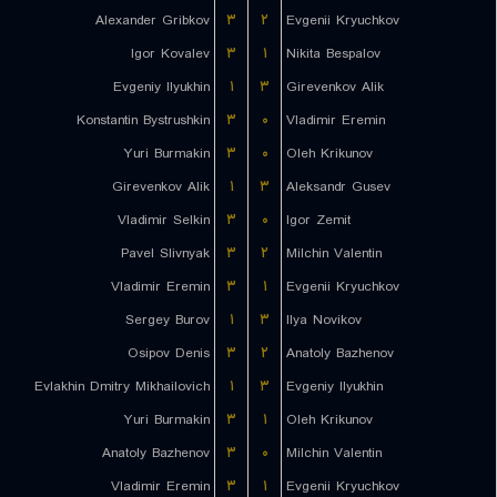
Alexander Gribkov
۳
۲
Evgenii Kryuchkov
Igor Kovalev
۳
۱
Nikita Bespalov
Evgeniy Ilyukhin
۱
۳
Girevenkov Alik
Konstantin Bystrushkin
۳
۰
Vladimir Eremin
Yuri Burmakin
۳
۰
Oleh Krikunov
Girevenkov Alik
۱
۳
Aleksandr Gusev
Vladimir Selkin
۳
۰
Igor Zemit
Pavel Slivnyak
۳
۲
Milchin Valentin
Vladimir Eremin
۳
۱
Evgenii Kryuchkov
Sergey Burov
۱
۳
Ilya Novikov
Osipov Denis
۳
۲
Anatoly Bazhenov
Evlakhin Dmitry Mikhailovich
۱
۳
Evgeniy Ilyukhin
Yuri Burmakin
۳
۱
Oleh Krikunov
Anatoly Bazhenov
۳
۰
Milchin Valentin
Vladimir Eremin
۳
۱
Evgenii Kryuchkov