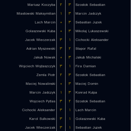
Mariusz Koczyba
۲
۳
Szostok Sebastian
Miastowski Maksymilian
۱
۳
Marcin Jadczyk
Lach Marcin
۰
۳
Sebastian Juzek
Golaszewski Kuba
۰
۳
Mikolaj Lukaszewski
Jacek Wieczerzak
۳
۱
Cichocki Aleksander
Adrian Myszewski
۳
۲
Stapor Rafal
Jakub Nowak
۰
۳
Jakub Michalski
Wojciech Wojtaszczyk
۳
۱
Fira Damian
Zemla Piotr
۲
۳
Szostok Sebastian
Maciej Nowalinski
۰
۳
Maciej Domin
Marcin Jadczyk
۱
۳
Konrad Kulpa
Wojciech Pytlas
۳
۲
Szostok Sebastian
Cichocki Aleksander
۳
۱
Lach Marcin
Karol Sulkowski
۳
۱
Golaszewski Kuba
Jacek Wieczerzak
۳
۱
Sebastian Juzek