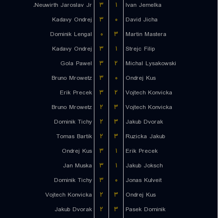
Neuwirth Jaroslav Jr.
۳
۱
Ivan Jemelka
Kadavy Ondrej
۳
۰
David Jicha
Dominik Lengal
۰
۳
Martin Mastera
Kadavy Ondrej
۳
۱
Strejc Filip
Gola Pawel
۳
۲
Michal Lysakowski
Bruno Mrowetz
۳
۰
Ondrej Kus
Erik Precek
۳
۲
Vojtech Konvicka
Bruno Mrowetz
۲
۳
Vojtech Konvicka
Dominik Tichy
۲
۳
Jakub Dvorak
Tomas Bartik
۲
۳
Ruzicka Jakub
Ondrej Kus
۳
۱
Erik Precek
Jan Muska
۳
۱
Jakub Joksch
Dominik Tichy
۳
۰
Jonas Kulveit
Vojtech Konvicka
۲
۳
Ondrej Kus
Jakub Dvorak
۲
۳
Pasek Dominik