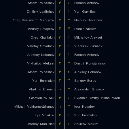
Artem Poidashev
۳
۰
Roman Antonov
Dmitriy Lyalichev
۳
۱
Yuri Gavrilov
Oleg Borisovich Manuylov
۲
۳
Nikolay Sevalnev
Andrey Potapkov
۲
۳
Damir Nuriev
Oleg Kharlakin
۳
۱
Mikhailov Aleksei
Nikolay Sevalnev
۳
۱
Vladislav Turnaev
Aleksey Lobanov
۳
۱
Roman Antonov
Mikhailov Aleksei
۲
۳
Dmitrii Konstantinov
Artem Poidashev
۳
۲
Aleksey Lobanov
Yuri Burmakin
۲
۳
Sergey Burov
Vladimir Eremin
۰
۳
Alexander Gribkov
Girevenkov Alik
۳
۰
Evlakhin Dmitry Mikhailovich
Mikhail Mukhamedzhanov
۱
۳
Igor Kovalev
Ilya Novikov
۳
۱
Yuri Burmakin
Alexey Manushin
۳
۰
Shulkov Maxim