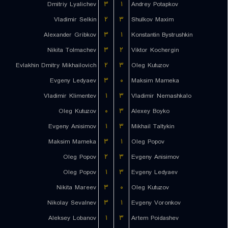
Dmitriy Lyalichev
۳
۱
Andrey Potapkov
Vladimir Selkin
۲
۳
Shulkov Maxim
Alexander Gribkov
۳
۱
Konstantin Bystrushkin
Nikita Tolmachev
۳
۲
Viktor Kochergin
Evlakhin Dmitry Mikhailovich
۲
۳
Oleg Kutuzov
Evgeny Ledyaev
۳
۰
Maksim Mameka
Vladimir Klimentev
۱
۳
Vladimir Nemashkalo
Oleg Kutuzov
۰
۳
Alexey Boyko
Evgeny Anisimov
۱
۳
Mikhail Taltykin
Maksim Mameka
۳
۱
Oleg Popov
Oleg Popov
۲
۳
Evgeny Anisimov
Oleg Popov
۱
۳
Evgeny Ledyaev
Nikita Mareev
۳
۰
Oleg Kutuzov
Nikolay Sevalnev
۳
۱
Evgeny Voronkov
Aleksey Lobanov
۱
۳
Artem Poidashev