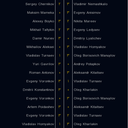
Sergey Chernikov
۲
۳
Vladimir Nemashkalo
Maksim Mameka
۰
۳
Evgeny Anisimov
Alexey Boyko
۳
۲
Nikita Mareev
Mikhail Taltykin
۲
۳
Evgeny Ledyaev
Damir Nuriev
۳
۰
Dmitriy Lyalichev
Mikhailov Aleksei
۰
۳
Vladislav Homyakov
Vladislav Turnaev
۱
۳
Oleg Borisovich Manuylov
Yuri Gavrilov
۳
۰
Andrey Potapkov
Roman Antonov
۰
۳
Aleksandr Kitaitsev
Evgeny Voronkov
۳
۱
Vladislav Turnaev
Dmitrii Konstantinov
۳
۰
Oleg Kharlakin
Evgeny Voronkov
۰
۳
Oleg Borisovich Manuylov
Artem Poidashev
۳
۰
Aleksandr Kitaitsev
Evgeny Voronkov
۳
۲
Vladislav Turnaev
Vladislav Homyakov
۱
۳
Oleg Kharlakin