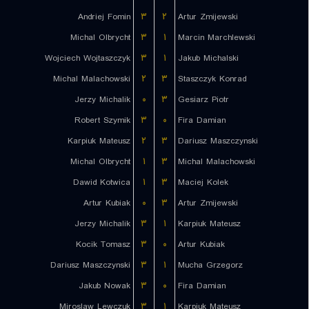
Andriej Fomin
۳
۲
Artur Zmijewski
Michal Olbrycht
۳
۱
Marcin Marchlewski
Wojciech Wojtaszczyk
۳
۱
Jakub Michalski
Michal Malachowski
۲
۳
Staszczyk Konrad
Jerzy Michalik
۰
۳
Gesiarz Piotr
Robert Szymik
۳
۰
Fira Damian
Karpiuk Mateusz
۲
۳
Dariusz Maszczynski
Michal Olbrycht
۱
۳
Michal Malachowski
Dawid Kotwica
۱
۳
Maciej Kolek
Artur Kubiak
۰
۳
Artur Zmijewski
Jerzy Michalik
۳
۱
Karpiuk Mateusz
Kocik Tomasz
۳
۰
Artur Kubiak
Dariusz Maszczynski
۳
۱
Mucha Grzegorz
Jakub Nowak
۳
۰
Fira Damian
Miroslaw Lewczuk
۳
۱
Karpiuk Mateusz