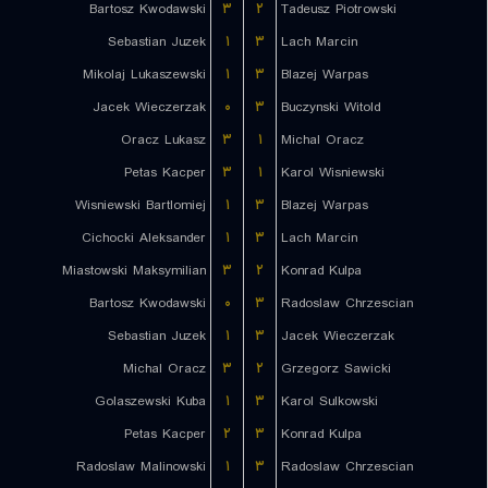
Bartosz Kwodawski
۳
۲
Tadeusz Piotrowski
Sebastian Juzek
۱
۳
Lach Marcin
Mikolaj Lukaszewski
۱
۳
Blazej Warpas
Jacek Wieczerzak
۰
۳
Buczynski Witold
Oracz Lukasz
۳
۱
Michal Oracz
Petas Kacper
۳
۱
Karol Wisniewski
Wisniewski Bartlomiej
۱
۳
Blazej Warpas
Cichocki Aleksander
۱
۳
Lach Marcin
Miastowski Maksymilian
۳
۲
Konrad Kulpa
Bartosz Kwodawski
۰
۳
Radoslaw Chrzescian
Sebastian Juzek
۱
۳
Jacek Wieczerzak
Michal Oracz
۳
۲
Grzegorz Sawicki
Golaszewski Kuba
۱
۳
Karol Sulkowski
Petas Kacper
۲
۳
Konrad Kulpa
Radoslaw Malinowski
۱
۳
Radoslaw Chrzescian