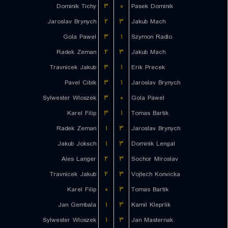
Dominik Tichy
۳
۰
Pasek Dominik
Jaroslav Brynych
۲
۳
Jakub Mach
Gola Pawel
۳
۱
Szymon Radlo
Radek Zeman
۲
۳
Jakub Mach
Travnicek Jakub
۳
۱
Erik Precek
Pavel Cibik
۳
۱
Jaroslav Brynych
Sylwester Wloszek
۳
۰
Gola Pawel
Karel Filip
۳
۱
Tomas Bartik
Radek Zeman
۱
۳
Jaroslav Brynych
Jakub Joksch
۱
۳
Dominik Lengal
Ales Langer
۲
۳
Sochor Miroslav
Travnicek Jakub
۲
۳
Vojtech Konvicka
Karel Filip
۰
۳
Tomas Bartik
Jan Gembala
۱
۳
Kamil Kleprlik
Sylwester Wloszek
۱
۳
Jan Masternak