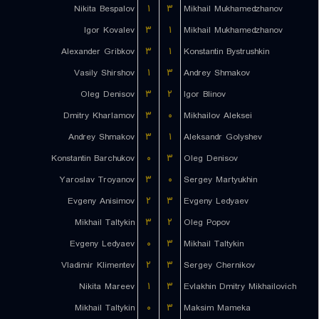
Nikita Bespalov
۱
۳
Mikhail Mukhamedzhanov
Igor Kovalev
۳
۱
Mikhail Mukhamedzhanov
Alexander Gribkov
۳
۱
Konstantin Bystrushkin
Vasily Shirshov
۱
۳
Andrey Shmakov
Oleg Denisov
۳
۲
Igor Blinov
Dmitry Kharlamov
۳
۰
Mikhailov Aleksei
Andrey Shmakov
۳
۱
Aleksandr Golyshev
Konstantin Barchukov
۰
۳
Oleg Denisov
Yaroslav Troyanov
۳
۰
Sergey Martyukhin
Evgeny Anisimov
۲
۳
Evgeny Ledyaev
Mikhail Taltykin
۳
۲
Oleg Popov
Evgeny Ledyaev
۰
۳
Mikhail Taltykin
Vladimir Klimentev
۲
۳
Sergey Chernikov
Nikita Mareev
۱
۳
Evlakhin Dmitry Mikhailovich
Mikhail Taltykin
۰
۳
Maksim Mameka