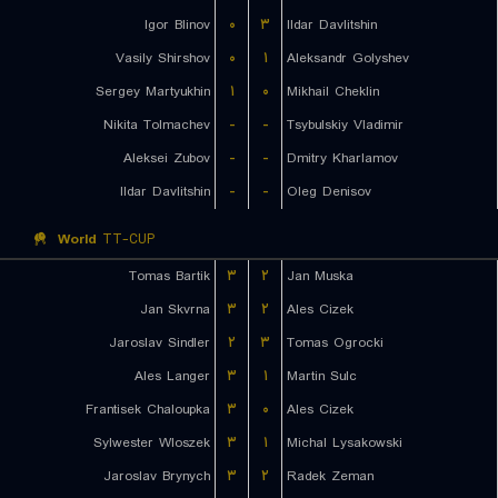
Igor Blinov
۰
۳
Ildar Davlitshin
Vasily Shirshov
۰
۱
Aleksandr Golyshev
Sergey Martyukhin
۱
۰
Mikhail Cheklin
Nikita Tolmachev
-
-
Tsybulskiy Vladimir
Aleksei Zubov
-
-
Dmitry Kharlamov
Ildar Davlitshin
-
-
Oleg Denisov
World
TT-CUP
Tomas Bartik
۳
۲
Jan Muska
Jan Skvrna
۳
۲
Ales Cizek
Jaroslav Sindler
۲
۳
Tomas Ogrocki
Ales Langer
۳
۱
Martin Sulc
Frantisek Chaloupka
۳
۰
Ales Cizek
Sylwester Wloszek
۳
۱
Michal Lysakowski
Jaroslav Brynych
۳
۲
Radek Zeman