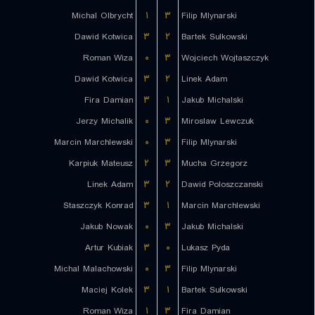
Michal Olbrycht
۱
۳
Filip Mlynarski
Dawid Kotwica
۳
۲
Bartek Sulkowski
Roman Wiza
۰
۳
Wojciech Wojtaszczyk
Dawid Kotwica
۳
۲
Linek Adam
Fira Damian
۳
۱
Jakub Michalski
Jerzy Michalik
۰
۳
Miroslaw Lewczuk
Marcin Marchlewski
۰
۳
Filip Mlynarski
Karpiuk Mateusz
۲
۳
Mucha Grzegorz
Linek Adam
۳
۲
Dawid Poloszczanski
Staszczyk Konrad
۳
۱
Marcin Marchlewski
Jakub Nowak
۰
۳
Jakub Michalski
Artur Kubiak
۳
۰
Lukasz Pyda
Michal Malachowski
۰
۳
Filip Mlynarski
Maciej Kolek
۳
۱
Bartek Sulkowski
Roman Wiza
۱
۳
Fira Damian