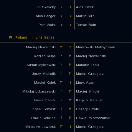
Jiri Skalicky
۰
۱
Ales Cizek
Ales Langer
۰
۰
Martin Sulc
Petr Vodal
۰
۰
Tomas Rein
Poland
TT Elite Series
Maciej Nowalinski
۳
۲
Miastowski Maksymilian
Konrad Kulpa
۲
۳
Maciej Nowalinski
Adrian Myszewski
۲
۳
Mateusz Trela
Jerzy Michalik
۲
۳
Mucha Grzegorz
Maciej Kolek
۳
۱
Linek Adam
Mikolaj Lukaszewski
۲
۳
Maciej Sinicki
Gesiarz Piotr
۰
۳
Karpiuk Mateusz
Kocik Tomasz
۱
۳
Cezary Pawlik
Dawid Kotwica
۱
۳
Dawid Poloszczanski
Miroslaw Lewczuk
۳
۱
Mucha Grzegorz