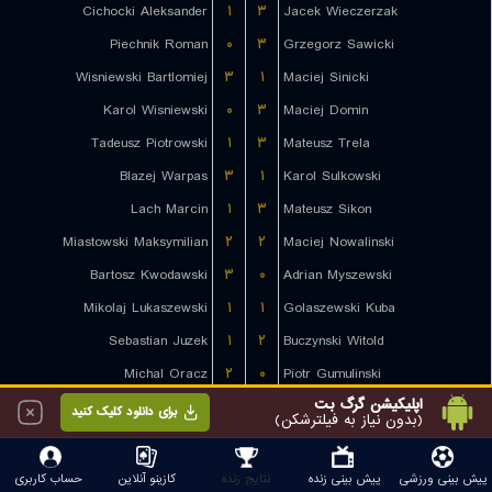
Cichocki Aleksander
۱
۳
Jacek Wieczerzak
Piechnik Roman
۰
۳
Grzegorz Sawicki
Wisniewski Bartlomiej
۳
۱
Maciej Sinicki
Karol Wisniewski
۰
۳
Maciej Domin
Tadeusz Piotrowski
۱
۳
Mateusz Trela
Blazej Warpas
۳
۱
Karol Sulkowski
Lach Marcin
۱
۳
Mateusz Sikon
Miastowski Maksymilian
۲
۲
Maciej Nowalinski
Bartosz Kwodawski
۳
۰
Adrian Myszewski
Mikolaj Lukaszewski
۱
۱
Golaszewski Kuba
Sebastian Juzek
۱
۲
Buczynski Witold
Michal Oracz
۲
۰
Piotr Gumulinski
اپلیکیشن گرگ بت
برای دانلود کلیک کنید
(بدون نیاز به فیلترشکن)
Sweden
WTT Europe Smash
Andrej Gacina
۱
۳
Connor Green
پیش بینی ورزشی
پیش بینی زنده
نتایج زنده
کازینو آنلاین
حساب کاربری
Nikita Artemenko
۲
۳
Alvaro Robles