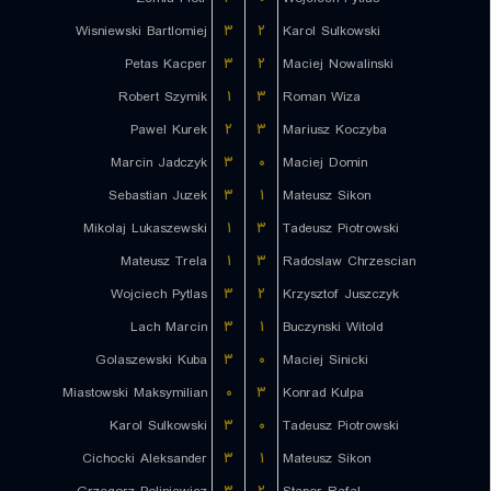
Wisniewski Bartlomiej
۳
۲
Karol Sulkowski
Petas Kacper
۳
۲
Maciej Nowalinski
Robert Szymik
۱
۳
Roman Wiza
Pawel Kurek
۲
۳
Mariusz Koczyba
Marcin Jadczyk
۳
۰
Maciej Domin
Sebastian Juzek
۳
۱
Mateusz Sikon
Mikolaj Lukaszewski
۱
۳
Tadeusz Piotrowski
Mateusz Trela
۱
۳
Radoslaw Chrzescian
Wojciech Pytlas
۳
۲
Krzysztof Juszczyk
Lach Marcin
۳
۱
Buczynski Witold
Golaszewski Kuba
۳
۰
Maciej Sinicki
Miastowski Maksymilian
۰
۳
Konrad Kulpa
Karol Sulkowski
۳
۰
Tadeusz Piotrowski
Cichocki Aleksander
۳
۱
Mateusz Sikon