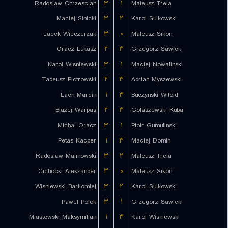
Radoslaw Chrzescian
۳
۱
Mateusz Trela
Maciej Sinicki
۳
۲
Karol Sulkowski
Jacek Wieczerzak
۳
۰
Mateusz Sikon
Oracz Lukasz
۲
۳
Grzegorz Sawicki
Karol Wisniewski
۳
۱
Maciej Nowalinski
Tadeusz Piotrowski
۲
۳
Adrian Myszewski
Lach Marcin
۱
۳
Buczynski Witold
Blazej Warpas
۲
۳
Golaszewski Kuba
Michal Oracz
۳
۱
Piotr Gumulinski
Petas Kacper
۱
۳
Maciej Domin
Radoslaw Malinowski
۳
۲
Mateusz Trela
Cichocki Aleksander
۳
۰
Mateusz Sikon
Wisniewski Bartlomiej
۳
۲
Karol Sulkowski
Pawel Polok
۳
۱
Grzegorz Sawicki
Miastowski Maksymilian
۱
۳
Karol Wisniewski