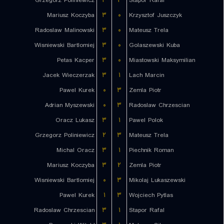
Grzegorz Poliniewicz
۳
۲
Stapor Rafal
Mariusz Koczyba
۳
۰
Krzysztof Juszczyk
Radoslaw Malinowski
۳
۰
Mateusz Trela
Wisniewski Bartlomiej
۳
۰
Golaszewski Kuba
Petas Kacper
۳
۰
Miastowski Maksymilian
Jacek Wieczerzak
۳
۱
Lach Marcin
Pawel Kurek
۰
۳
Zemla Piotr
Adrian Myszewski
۰
۳
Radoslaw Chrzescian
Oracz Lukasz
۳
۱
Pawel Polok
Grzegorz Poliniewicz
۲
۳
Mateusz Trela
Michal Oracz
۳
۱
Piechnik Roman
Mariusz Koczyba
۳
۲
Zemla Piotr
Wisniewski Bartlomiej
۰
۳
Mikolaj Lukaszewski
Pawel Kurek
۱
۳
Wojciech Pytlas
Radoslaw Chrzescian
۳
۱
Stapor Rafal