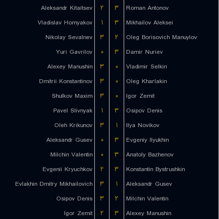
Aleksandr Kitaitsev
۲
۳
Roman Antonov
Vladislav Homyakov
۱
۳
Mikhailov Aleksei
Nikolay Sevalnev
۳
۲
Oleg Borisovich Manuylov
Yuri Gavrilov
۰
۳
Damir Nuriev
Alexey Manushin
۳
۰
Vladimir Selkin
Dmitrii Konstantinov
۳
۰
Oleg Kharlakin
Shulkov Maxim
۳
۰
Igor Zemit
Pavel Slivnyak
۱
۳
Osipov Denis
Oleh Krikunov
۳
۱
Ilya Novikov
Aleksandr Gusev
۰
۳
Evgeniy Ilyukhin
Milchin Valentin
۰
۳
Anatoly Bazhenov
Evgenii Kryuchkov
۲
۳
Konstantin Bystrushkin
Evlakhin Dmitry Mikhailovich
۳
۱
Aleksandr Gusev
Osipov Denis
۳
۲
Milchin Valentin
Igor Zemit
۲
۳
Alexey Manushin