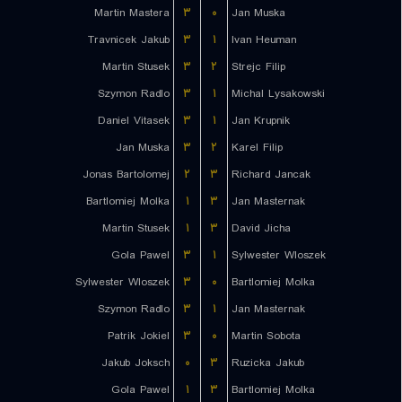
Martin Mastera
۳
۰
Jan Muska
Travnicek Jakub
۳
۱
Ivan Heuman
Martin Stusek
۳
۲
Strejc Filip
Szymon Radlo
۳
۱
Michal Lysakowski
Daniel Vitasek
۳
۱
Jan Krupnik
Jan Muska
۳
۲
Karel Filip
Jonas Bartolomej
۲
۳
Richard Jancak
Bartlomiej Molka
۱
۳
Jan Masternak
Martin Stusek
۱
۳
David Jicha
Gola Pawel
۳
۱
Sylwester Wloszek
Sylwester Wloszek
۳
۰
Bartlomiej Molka
Szymon Radlo
۳
۱
Jan Masternak
Patrik Jokiel
۳
۰
Martin Sobota
Jakub Joksch
۰
۳
Ruzicka Jakub
Gola Pawel
۱
۳
Bartlomiej Molka