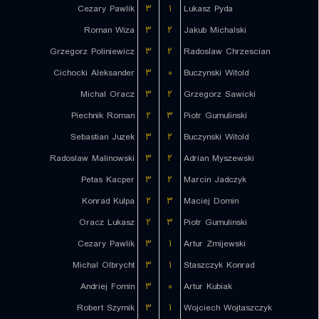
Cezary Pawlik
۳
۱
Lukasz Pyda
Roman Wiza
۳
۲
Jakub Michalski
Grzegorz Poliniewicz
۳
۲
Radoslaw Chrzescian
Cichocki Aleksander
۳
۰
Buczynski Witold
Michal Oracz
۳
۲
Grzegorz Sawicki
Piechnik Roman
۲
۳
Piotr Gumulinski
Sebastian Juzek
۳
۲
Buczynski Witold
Radoslaw Malinowski
۳
۲
Adrian Myszewski
Petas Kacper
۳
۲
Marcin Jadczyk
Konrad Kulpa
۲
۳
Maciej Domin
Oracz Lukasz
۲
۳
Piotr Gumulinski
Cezary Pawlik
۳
۱
Artur Zmijewski
Michal Olbrycht
۳
۱
Staszczyk Konrad
Andriej Fomin
۳
۰
Artur Kubiak
Robert Szymik
۳
۱
Wojciech Wojtaszczyk