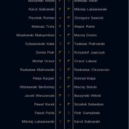
Buczynski Witold
۳
۱
Mateusz Sikon
Karol Sulkowski
۲
۳
Mikolaj Lukaszewski
Piechnik Roman
۰
۳
Grzegorz Sawicki
Mateusz Trela
۲
۳
Stapor Rafal
Miastowski Maksymilian
۰
۳
Maciej Domin
Golaszewski Kuba
۱
۳
Tadeusz Piotrowski
Zemla Piotr
۳
۱
Krzysztof Juszczyk
Michal Oracz
۲
۳
Oracz Lukasz
Radoslaw Malinowski
۱
۳
Radoslaw Chrzescian
Petas Kacper
۱
۳
Konrad Kulpa
Wisniewski Bartlomiej
۰
۳
Maciej Sinicki
Jacek Wieczerzak
۳
۱
Buczynski Witold
Pawel Kurek
۰
۳
Szostok Sebastian
Pawel Polok
۳
۱
Piotr Gumulinski
Mikolaj Lukaszewski
۱
۳
Karol Sulkowski