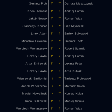
Gesiarz Piotr
۲
۳
Dariusz Maszczynski
Kocik Tomasz
۳
۱
Andriej Fomin
Jakub Nowak
۲
۳
Roman Wiza
Staszczyk Konrad
۱
۳
Filip Mlynarski
Linek Adam
۳
۱
Bartek Sulkowski
Miroslaw Lewczuk
۲
۳
Gesiarz Piotr
Wojciech Wojtaszczyk
۳
۰
Robert Szymik
Cezary Pawlik
۳
۰
Andriej Fomin
Artur Zmijewski
۳
۰
Lukasz Pyda
Cezary Pawlik
۳
۱
Artur Kubiak
Wisniewski Bartlomiej
۱
۳
Tadeusz Piotrowski
Jacek Wieczerzak
۱
۳
Mateusz Sikon
Maciej Nowalinski
۰
۳
Konrad Kulpa
Karol Sulkowski
۳
۱
Maciej Sinicki
Wojciech Wojtaszczyk
۳
۱
Roman Wiza