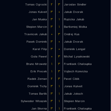
Tomas Ogrocki
۲
۳
Jaroslav Sindler
Jonas Kulveit
۳
۰
Jakub Dvorak
Jan Muska
۳
۱
Ruzicka Jakub
Stepien Marcin
۳
۱
Bartlomiej Molka
Travnicek Jakub
۰
۳
Ondrej Kus
Pasek Dominik
۳
۰
Jakub Dvorak
Karel Filip
۳
۰
Dominik Lengal
Gola Pawel
۰
۳
Michal Lysakowski
Bruno Mrowetz
۱
۳
Frantisek Chaloupka
Erik Precek
۱
۳
Vojtech Konvicka
Radek Zeman
۲
۳
Pavel Cibik
Dominik Tichy
۳
۱
Jonas Kulveit
Tomas Bartik
۳
۱
Jakub Joksch
Sylwester Wloszek
۳
۱
Stepien Marcin
Jan Skvrna
۳
۱
Frantisek Chaloupka