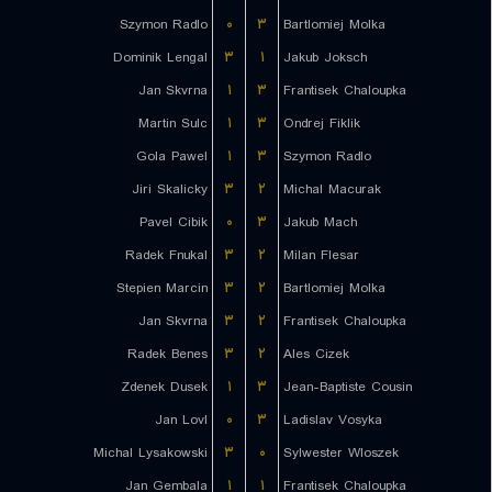
Szymon Radlo
۰
۳
Bartlomiej Molka
Dominik Lengal
۳
۱
Jakub Joksch
Jan Skvrna
۱
۳
Frantisek Chaloupka
Martin Sulc
۱
۳
Ondrej Fiklik
Gola Pawel
۱
۳
Szymon Radlo
Jiri Skalicky
۳
۲
Michal Macurak
Pavel Cibik
۰
۳
Jakub Mach
Radek Fnukal
۳
۲
Milan Flesar
Stepien Marcin
۳
۲
Bartlomiej Molka
Jan Skvrna
۳
۲
Frantisek Chaloupka
Radek Benes
۳
۲
Ales Cizek
Zdenek Dusek
۱
۳
Jean-Baptiste Cousin
Jan Lovl
۰
۳
Ladislav Vosyka
Michal Lysakowski
۳
۰
Sylwester Wloszek
Jan Gembala
۱
۱
Frantisek Chaloupka