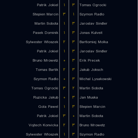
Patrik Jokiel
۱
۳
Tomas Ogrocki
Stepien Marcin
۳
۱
Szymon Radlo
Martin Sobota
۱
۳
Jaroslav Sindler
Pasek Dominik
۱
۳
Jonas Kulveit
Sylwester Wloszek
۲
۳
Bartlomiej Molka
Patrik Jokiel
۱
۳
Jaroslav Sindler
Bruno Mrowetz
۰
۳
Erik Precek
Tomas Bartik
۲
۳
Jakub Joksch
Szymon Radlo
۰
۳
Michal Lysakowski
Tomas Ogrocki
۳
۲
Martin Sobota
Ruzicka Jakub
۰
۳
Jan Muska
Gola Pawel
۱
۳
Stepien Marcin
Patrik Jokiel
۳
۰
Martin Sobota
Vojtech Konvicka
۲
۳
Bruno Mrowetz
Sylwester Wloszek
۱
۳
Szymon Radlo