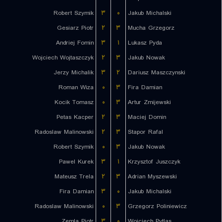
Robert Szymik
۳
۰
Jakub Michalski
Gesiarz Piotr
۲
۳
Mucha Grzegorz
Andriej Fomin
۳
۱
Lukasz Pyda
Wojciech Wojtaszczyk
۲
۳
Jakub Nowak
Jerzy Michalik
۳
۲
Dariusz Maszczynski
Roman Wiza
۰
۳
Fira Damian
Kocik Tomasz
۰
۳
Artur Zmijewski
Petas Kacper
۲
۳
Maciej Domin
Radoslaw Malinowski
۲
۳
Stapor Rafal
Robert Szymik
۰
۳
Jakub Nowak
Pawel Kurek
۳
۱
Krzysztof Juszczyk
Mateusz Trela
۲
۳
Adrian Myszewski
Fira Damian
۳
۰
Jakub Michalski
Radoslaw Malinowski
۰
۳
Grzegorz Poliniewicz
Zemla Piotr
۳
۰
Wojciech Pytlas