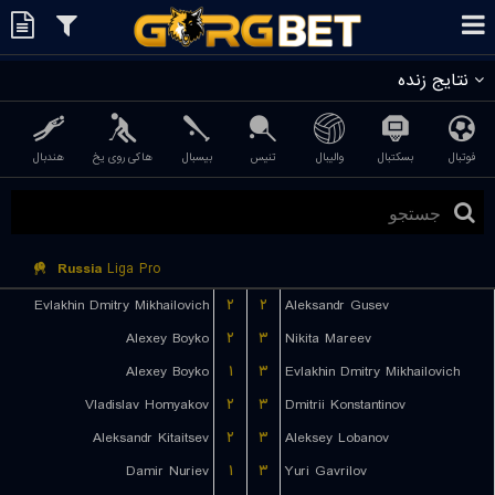
نتایج زنده
فوتبال
بسکتبال
والیبال
تنیس
بیسبال
هاکی روی یخ
هندبال
Russia
Liga Pro
Evlakhin Dmitry Mikhailovich
۲
۲
Aleksandr Gusev
Alexey Boyko
۲
۳
Nikita Mareev
Alexey Boyko
۱
۳
Evlakhin Dmitry Mikhailovich
Vladislav Homyakov
۲
۳
Dmitrii Konstantinov
Aleksandr Kitaitsev
۲
۳
Aleksey Lobanov
Damir Nuriev
۱
۳
Yuri Gavrilov