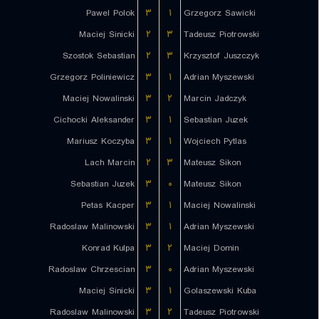
Pawel Polok
۳
۱
Grzegorz Sawicki
Maciej Sinicki
۲
۳
Tadeusz Piotrowski
Szostok Sebastian
۲
۳
Krzysztof Juszczyk
Grzegorz Poliniewicz
۳
۱
Adrian Myszewski
Maciej Nowalinski
۳
۲
Marcin Jadczyk
Cichocki Aleksander
۳
۱
Sebastian Juzek
Mariusz Koczyba
۳
۱
Wojciech Pytlas
Lach Marcin
۲
۳
Mateusz Sikon
Sebastian Juzek
۳
۰
Mateusz Sikon
Petas Kacper
۳
۱
Maciej Nowalinski
Radoslaw Malinowski
۳
۱
Adrian Myszewski
Konrad Kulpa
۳
۲
Maciej Domin
Radoslaw Chrzescian
۳
۰
Adrian Myszewski
Maciej Sinicki
۳
۱
Golaszewski Kuba
Radoslaw Malinowski
۳
۲
Tadeusz Piotrowski