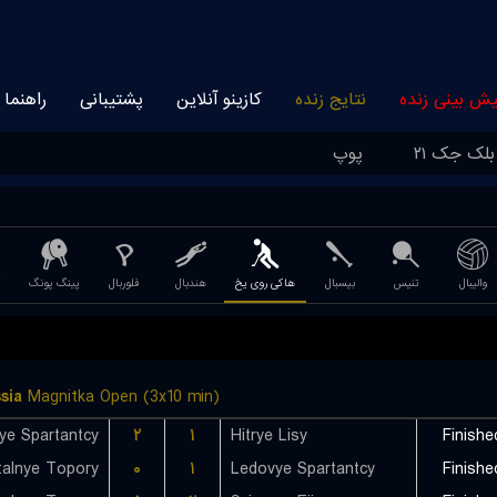
یش بینی زنده
نتایج زنده
کازینو آنلاین
پشتیبانی
راهنما
بلک جک ۲۱
پوپ
والیبال
تنیس
بیسبال
هاکی روی یخ
هندبال
فلوربال
پینگ پونگ
sia
Magnitka Open (3x10 min)
ye Spartantcy
۲
۱
Hitrye Lisy
Finishe
talnye Topory
۰
۱
Ledovye Spartantcy
Finishe