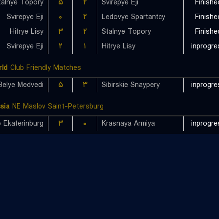
talnye Topory
۵
۲
Svirepye Eji
Finishe
Svirepye Eji
۰
۲
Ledovye Spartantcy
Finishe
Hitrye Lisy
۳
۲
Stalnye Topory
Finishe
Svirepye Eji
۲
۱
Hitrye Lisy
inprogre
ld
Club Friendly Matches
Belye Medvedi
۵
۳
Sibirskie Snaypery
inprogre
sia
NE Maslov Saint-Petersburg
 Ekaterinburg
۳
۰
Krasnaya Armiya
inprogre