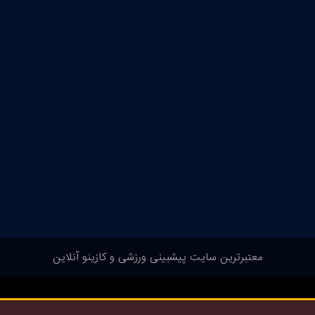
معتبرترین سایت پیشبینی ورزشی و کازینو آنلاین