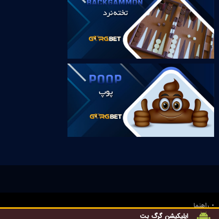
راهنما
بونوس های ویژه
اپلیکیشن گرگ بت