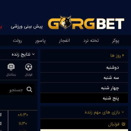
پیش بینی ورزشی
پ
پوکر
تخته نرد
انفجار
پاسور
رولت
نتایج زنده
روز ها
دوشنبه
فوتبال
بسکتبال
سه شنبه
چهار شنبه
پنج شنبه
d
۰۸:۳۰
d
۱۱:۳۰