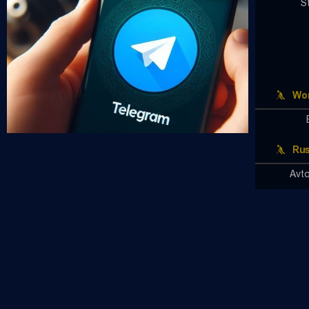
S
Wor
Rus
Avto