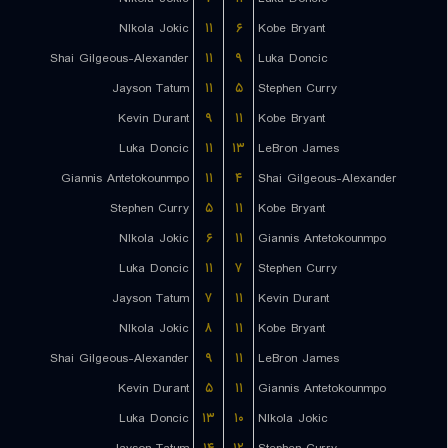
NIkola Jokic
۱۱
۶
Kobe Bryant
Shai Gilgeous-Alexander
۱۱
۹
Luka Doncic
Jayson Tatum
۱۱
۵
Stephen Curry
Kevin Durant
۹
۱۱
Kobe Bryant
Luka Doncic
۱۱
۱۳
LeBron James
Giannis Antetokounmpo
۱۱
۴
Shai Gilgeous-Alexander
Stephen Curry
۵
۱۱
Kobe Bryant
NIkola Jokic
۶
۱۱
Giannis Antetokounmpo
Luka Doncic
۱۱
۷
Stephen Curry
Jayson Tatum
۷
۱۱
Kevin Durant
NIkola Jokic
۸
۱۱
Kobe Bryant
Shai Gilgeous-Alexander
۹
۱۱
LeBron James
Kevin Durant
۵
۱۱
Giannis Antetokounmpo
Luka Doncic
۱۳
۱۰
NIkola Jokic