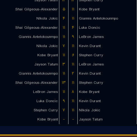
Jayson Tatum
۱۴
۱۲
Stephen Curry
Shai Gilgeous-Alexander
۵
۱۱
Kobe Bryant
NIkola Jokic
۴
۱۱
Giannis Antetokounmpo
Shai Gilgeous-Alexander
۱۱
۴
Luka Doncic
Giannis Antetokounmpo
۱۱
۹
LeBron James
NIkola Jokic
۷
۱۱
Kevin Durant
Kobe Bryant
۱۱
۶
Stephen Curry
Jayson Tatum
۳
۱۱
LeBron James
Giannis Antetokounmpo
۱۱
۲
Kevin Durant
Shai Gilgeous-Alexander
۱۳
۱۱
Stephen Curry
LeBron James
۱۱
۸
Kobe Bryant
Luka Doncic
۹
۱۱
Kevin Durant
Stephen Curry
۷
۱۱
NIkola Jokic
Kobe Bryant
-
-
Jayson Tatum