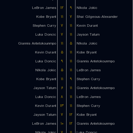
LeBron James
۱۲
۹
NIkola Jokic
Kobe Bryant
۱۱
۷
Shai Gilgeous-Alexander
Stephen Curry
۷
۱۱
Kevin Durant
Luka Doncic
۷
۱۱
Jayson Tatum
Giannis Antetokounmpo
۱۱
۵
NIkola Jokic
Kevin Durant
۵
۱۱
Kobe Bryant
Luka Doncic
۹
۱۱
Giannis Antetokounmpo
NIkola Jokic
۵
۱۱
LeBron James
Kobe Bryant
۱۱
۹
Stephen Curry
Jayson Tatum
۶
۱۱
Giannis Antetokounmpo
Luka Doncic
۸
۱۱
LeBron James
Kevin Durant
۱۳
۱۱
Stephen Curry
Jayson Tatum
۷
۱۲
Kobe Bryant
LeBron James
۱۰
۱۲
Giannis Antetokounmpo
NIkola Jokic
۷
۱۱
Luka Doncic