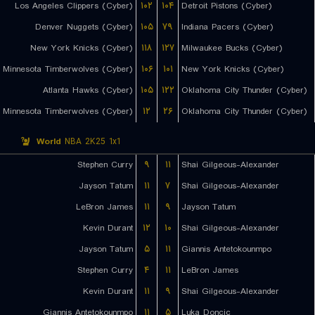
Los Angeles Clippers (Cyber)
۱۰۲
۱۰۴
Detroit Pistons (Cyber)
Denver Nuggets (Cyber)
۱۰۵
۷۹
Indiana Pacers (Cyber)
New York Knicks (Cyber)
۱۱۸
۱۲۷
Milwaukee Bucks (Cyber)
Minnesota Timberwolves (Cyber)
۱۰۶
۱۰۱
New York Knicks (Cyber)
Atlanta Hawks (Cyber)
۱۰۵
۱۲۲
Oklahoma City Thunder (Cyber)
Minnesota Timberwolves (Cyber)
۱۲
۲۶
Oklahoma City Thunder (Cyber)
World
NBA 2K25 1x1
Stephen Curry
۹
۱۱
Shai Gilgeous-Alexander
Jayson Tatum
۱۱
۷
Shai Gilgeous-Alexander
LeBron James
۱۱
۹
Jayson Tatum
Kevin Durant
۱۲
۱۰
Shai Gilgeous-Alexander
Jayson Tatum
۵
۱۱
Giannis Antetokounmpo
Stephen Curry
۴
۱۱
LeBron James
Kevin Durant
۱۱
۹
Shai Gilgeous-Alexander
Giannis Antetokounmpo
۱۱
۵
Luka Doncic