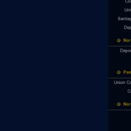
Co
Uni
Santia
Dep
Nor
Depor
Pa
Union C
C
Nor