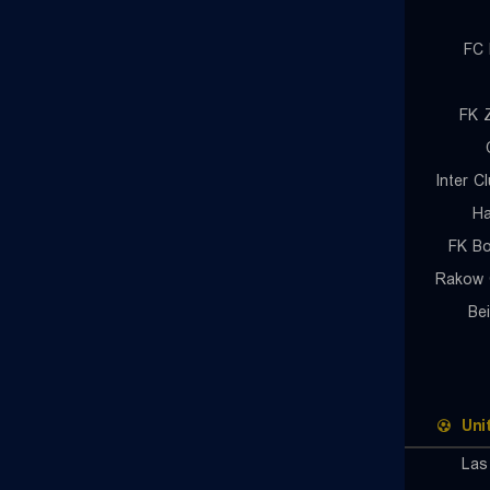
FC 
FK Z
Inter C
Ha
FK Bo
Rakow 
Be
Uni
Las