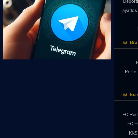
Deport
CF Rayados de Monterrey
Braz
Gremio Porto Alegrense RS
Eur
FC Red 
FC H
KKS