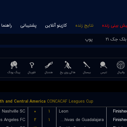
یش بینی زنده
نتایج زنده
کازینو آنلاین
پشتیبانی
راهنما
بلک جک ۲۱
پوپ
والیبال
تنیس
بیسبال
هاکی روی یخ
هندبال
فلوربال
پینگ پونگ
th and Central America
CONCACAF Leagues Cup
Nashville SC
۰
۱
Leon
Finishe
s Angeles FC
۲
۱
CD Chivas de Guadalajara
Finishe