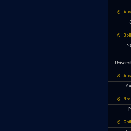
Aus
Bol
Na
Universi
Aus
Sa
Braz
P
Chi