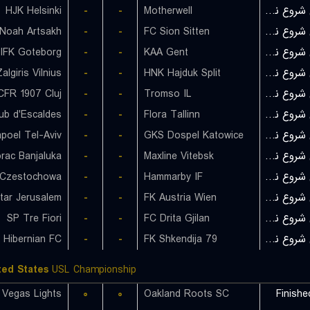
HJK Helsinki
-
-
Motherwell
بازی شروع نشده است
Noah Artsakh
-
-
FC Sion Sitten
بازی شروع نشده است
IFK Goteborg
-
-
KAA Gent
بازی شروع نشده است
algiris Vilnius
-
-
HNK Hajduk Split
بازی شروع نشده است
CFR 1907 Cluj
-
-
Tromso IL
بازی شروع نشده است
lub d'Escaldes
-
-
Flora Tallinn
بازی شروع نشده است
poel Tel-Aviv
-
-
GKS Dospel Katowice
بازی شروع نشده است
rac Banjaluka
-
-
Maxline Vitebsk
بازی شروع نشده است
Czestochowa
-
-
Hammarby IF
بازی شروع نشده است
itar Jerusalem
-
-
FK Austria Wien
بازی شروع نشده است
SP Tre Fiori
-
-
FC Drita Gjilan
بازی شروع نشده است
Hibernian FC
-
-
FK Shkendija 79
بازی شروع نشده است
ted States
USL Championship
 Vegas Lights
۰
۰
Oakland Roots SC
Finishe