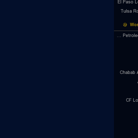
El Paso 
Tulsa R
Wor
Atletico Petroleos de Luanda
Chabab A
CF Lo