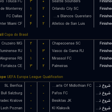
ivo Toluca FC
۳
۰
Seattle Sounders
Finishe
۱
۲
Orlando City SC
Finishe
FC Dallas
۲
۰
Gallos Blancos Queretaro
Finishe
Inter Miami CF
۴
۲
Atletico de San Luis
Finishe
il
Copa do Brasil
Cruzeiro MG
۲
۰
Chapecoense SC
Finishe
Fluminense RJ
۱
۳
Vasco da Gama RJ
Finishe
۱
۰
Mirassol FC
Finishe
Fortaleza CE
۳
۲
Palmeiras
Finishe
ope
UEFA Europa League Qualification
SL Benfica
-
-
Hearts Of Midlothian FC
بازی شروع نشده است
Bull Salzburg
-
-
Pafos FC
بازی شروع نشده است
radec Kralove
-
-
Besiktas JK
بازی شروع نشده است
 Lech Poznan
-
-
KI Klaksvík
بازی شروع نشده است