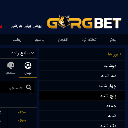
پیش بینی ورزشی
پ
پوکر
تخته نرد
انفجار
پاسور
رولت
نتایج زنده
روز ها
دوشنبه
فوتبال
بسکتبال
سه شنبه
چهار شنبه
پنج شنبه
جمعه
d
۰۴:۰۰
شنبه
d
۰۶:۰۰
یک شنبه