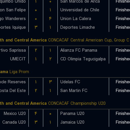
quimbo Unido
۱
۰
San Marcos de Arica
Finishe
on San Felipe
۰
۱
Universidad de Chile
Finishe
go Wanderers
۰
۴
Union La Calera
Finishe
ortes Iquique
۳
۱
Deportes Limache
Finishe
th and Central America
CONCACAF Central American Cup, Group C
tivo Saprissa
۲
۱
Alianza FC Panama
Finishe
UMECIT
۱
۲
CD Olimpia Tegucigalpa
Finishe
nama
Liga Prom
ocle Reserves
۱
۳
Udelas FC
Finishe
osta Del Este
۲
۱
San Martin FC
Finishe
th and Central America
CONCACAF Championship U20
Mexico U20
۴
۰
Panama U20
Finishe
Canada U20
۳
۱
Jamaica U20
Finishe