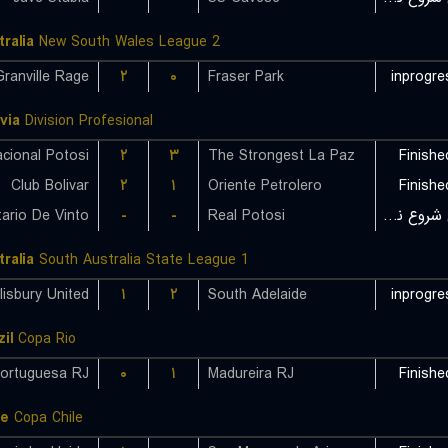
tralia
New South Wales League 2
Granville Rage
۲
۰
Fraser Park
inprogre
ivia
Division Profesional
cional Potosi
۲
۳
The Strongest La Paz
Finishe
Club Bolivar
۲
۱
Oriente Petrolero
Finishe
tario De Vinto
-
-
Real Potosi
بازی شروع نشده است
tralia
South Australia State League 1
lisbury United
۱
۲
South Adelaide
inprogre
il
Copa Rio
ortuguesa RJ
۰
۱
Madureira RJ
Finishe
le
Copa Chile