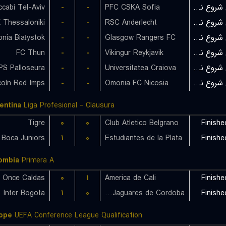
cabi Tel-Aviv
-
-
PFC CSKA Sofia
بازی شروع نشده است
Thessaloniki
-
-
RSC Anderlecht
بازی شروع نشده است
lonia Białystok
-
-
Glasgow Rangers FC
بازی شروع نشده است
FC Thun
-
-
Vikingur Reykjavik
بازی شروع نشده است
PS Palloseura
-
-
Universitatea Craiova
بازی شروع نشده است
coln Red Imps
-
-
Omonia FC Nicosia
بازی شروع نشده است
entina
Liga Profesional - Clausura
Tigre
۰
۰
Club Atletico Belgrano
Finishe
Boca Juniors
۱
۰
Estudiantes de la Plata
Finishe
ombia
Primera A
Once Caldas
۰
۱
America de Cali
Finishe
Inter Bogota
۱
۰
CD Jaguares de Cordoba
Finishe
ope
UEFA Conference League Qualification