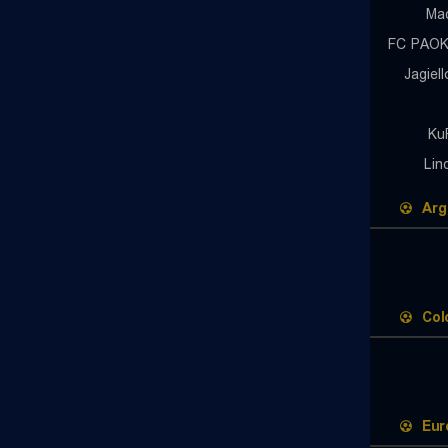
Mac
FC PAOK 
Jagiel
Ku
Lin
Arg
Col
Eur