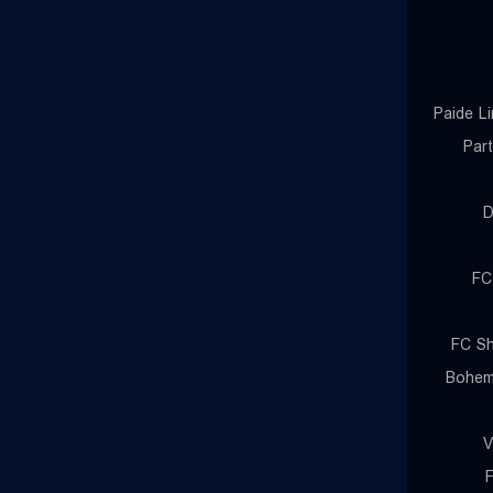
Paide L
Par
D
FC
FC Sh
Bohem
V
F