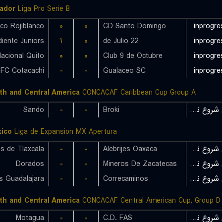
ador
Liga Pro Serie B
ico Rojiblanco
۰
۰
CD Santo Domingo
inprogre
۱
۰
22 de Julio
inprogre
Nacional Quito
۰
۰
Club 9 de Octubre
inprogre
-
-
Gualaceo SC
inprogre
th and Central America
CONCACAF Caribbean Cup Group A
Sando
-
-
Broki
بازی شروع نشده است
ico
Liga de Expansion MX Apertura
s de Tlaxcala
-
-
Alebrijes Oaxaca
بازی شروع نشده است
Dorados
-
-
Mineros De Zacatecas
بازی شروع نشده است
-
-
Correcaminos
بازی شروع نشده است
th and Central America
CONCACAF Central American Cup, Group D
Motagua
-
-
C.D. FAS
بازی شروع نشده است