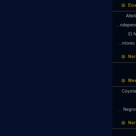
Ecu
Atlet
CD Independiente Juniors
El 
San Antonio FC Cotacachi
Nor
Mex
Coyote
Leones Negros Guadalajara
Nor