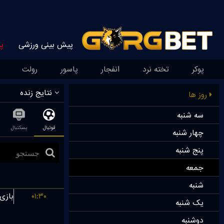
پیش بینی ورزشی
پ
پوکر
تخته نرد
انفجار
پاسور
رولت
نتایج زنده
روز ها
سه شنبه
فوتبال
بسکتبال
چهار شنبه
پنج شنبه
جمعه
شنبه
۰۱:۳۰
یک شنبه
دوشنبه