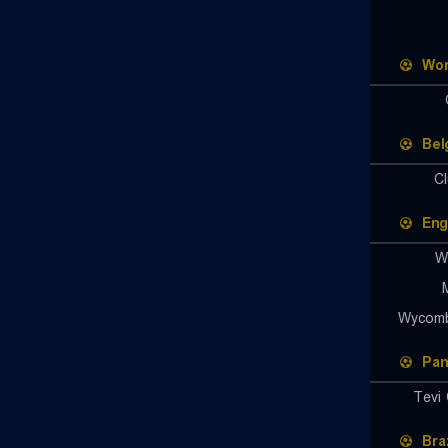
Wor
Bel
C
Eng
W
Wycomb
Pa
Tevi
Braz