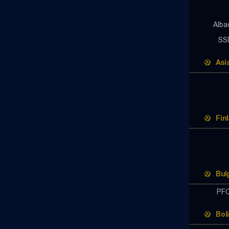
Alba
SS
Asi
Fin
Bul
PFC
Bol