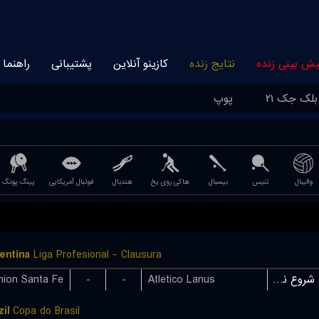
یش بینی زنده
نتایج زنده
کازینو آنلاین
پشتیبانی
راهنما
بلک جک ۲۱
پوپ
والیبال
تنیس
بیسبال
هاکی روی یخ
هندبال
فوتبال آمریکایی
پینگ پونگ
entina
Liga Profesional - Clausura
nion Santa Fe
-
-
Atletico Lanus
بازی شروع نشده است
il
Copa do Brasil