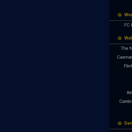
Wor
FC 
Wal
The N
Caerna
Fli
Am
Cambr
De