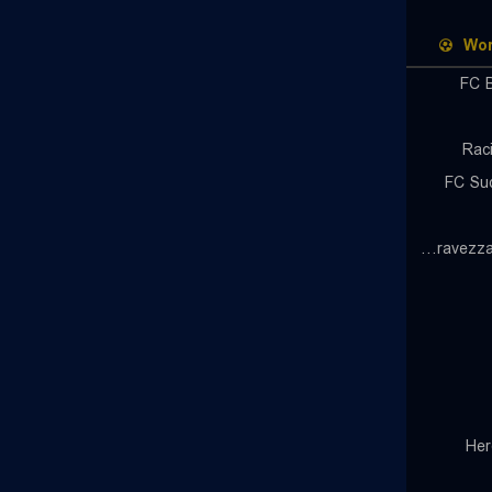
Wor
FC 
Rac
FC Sud
ASD Seravezza Pozzi Calcio
Her