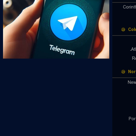
Corint
Col
At
R
Nor
New
Por