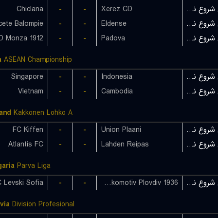
Chiclana
-
-
Xerez CD
بازی شروع نشده است
cete Balompie
-
-
Eldense
بازی شروع نشده است
D Monza 1912
-
-
Padova
بازی شروع نشده است
a
ASEAN Championship
Singapore
-
-
Indonesia
بازی شروع نشده است
Vietnam
-
-
Cambodia
بازی شروع نشده است
land
Kakkonen Lohko A
FC Kiffen
-
-
Union Plaani
بازی شروع نشده است
Atlantis FC
-
-
Lahden Reipas
بازی شروع نشده است
garia
Parva Liga
 Levski Sofia
-
-
PFC Lokomotiv Plovdiv 1936
بازی شروع نشده است
ivia
Division Profesional