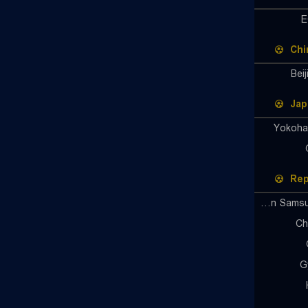
E
Chi
Bei
Jap
Yokoha
Rep
Suwon Samsung Bluewings
Ch
G